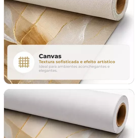
160cm
200cm
240c
280cm
320cm
conjunto
Canvas
Textura sofisticada e efeito artístico
Ideal para ambientes aconchegantes e
avulso
duo
elegantes.
o tamanho ideal para o seu ambiente é
um Avulso 120x80