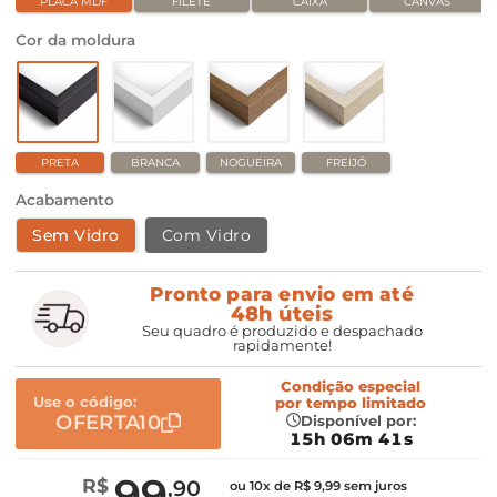
PLACA MDF
FILETE
CAIXA
CANVAS
Cor da moldura
PRETA
BRANCA
NOGUEIRA
FREIJÓ
Acabamento
Sem Vidro
Com Vidro
Pronto para envio em até
48h úteis
Seu quadro é produzido e despachado
rapidamente!
Condição especial
Use o código:
por
tempo limitado
OFERTA10
Disponível por:
15h 06m 40s
99
R$
,90
ou 10x de R$ 9,99 sem juros