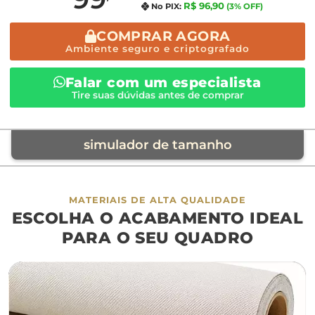
R$ 96,90
No PIX:
(3% OFF)
COMPRAR AGORA
Ambiente seguro e criptografado
Falar com um especialista
Tire suas dúvidas antes de comprar
simulador de tamanho
móvel de referência
MATERIAIS DE ALTA QUALIDADE
ESCOLHA O ACABAMENTO IDEAL
sofá
cama
ap
PARA O SEU QUADRO
largura aproximada