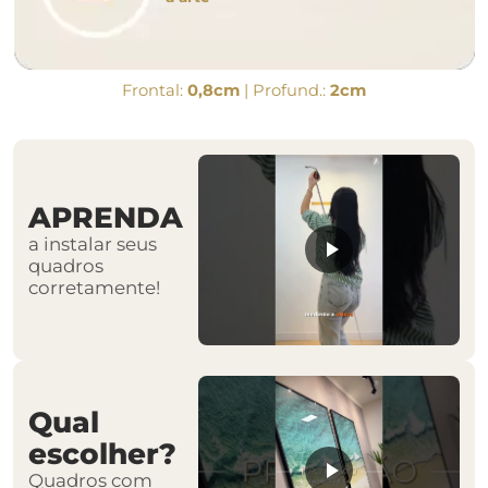
Frontal:
0,8cm
| Profund.:
2cm
APRENDA
a instalar seus
quadros
corretamente!
Qual
escolher?
Quadros com