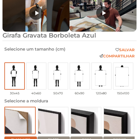
Girafa Gravata Borboleta Azul
Selecione um tamanho (cm)
SALVAR
COMPARTILHAR
30x45
40x60
50x70
60x90
120x80
150x100
Selecione a moldura