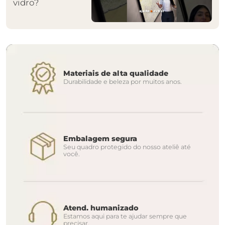
vidro?
Materiais de alta qualidade
Durabilidade e beleza por muitos anos.
Embalagem segura
Seu quadro protegido do nosso ateliê até
você.
Atend. humanizado
Estamos aqui para te ajudar sempre que
precisar.