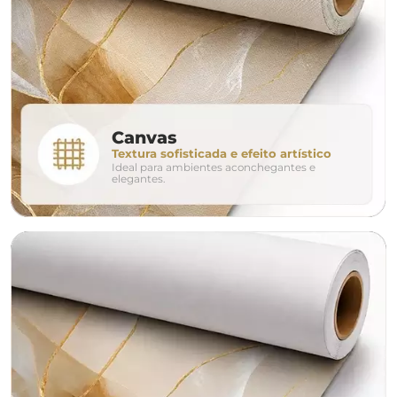
280cm
320cm
conjunto
Canvas
Textura sofisticada e efeito artístico
Ideal para ambientes aconchegantes e
avulso
duo
elegantes.
o tamanho ideal para o seu ambiente é
um Avulso 120x80