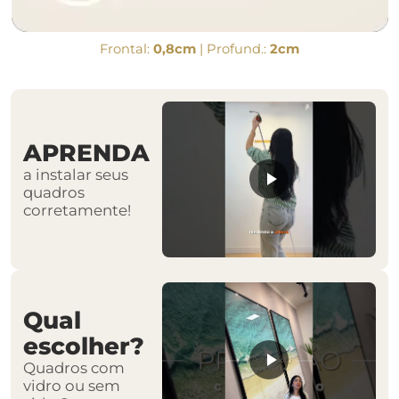
Frontal:
0,8cm
| Profund.:
2cm
APRENDA
a instalar seus
quadros
corretamente!
Qual
escolher?
Quadros com
vidro ou sem