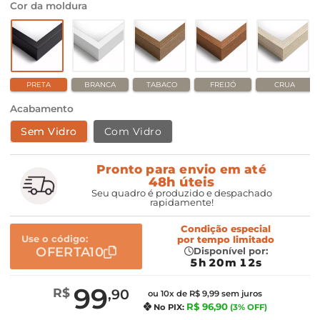
Cor da moldura
PRETA
BRANCA
TABACO
FREIJÓ
CRUA
Acabamento
Sem Vidro
Com Vidro
Pronto para envio em até
48h úteis
Seu quadro é produzido e despachado
rapidamente!
Condição especial
Use o código:
por
tempo limitado
OFERTA10
Disponível por:
5h 20m 11s
99
R$
,90
ou 10x de R$ 9,99 sem juros
R$ 96,90
No PIX:
(3% OFF)