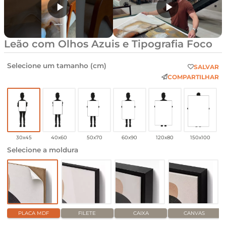
Leão com Olhos Azuis e Tipografia Foco
Selecione um tamanho (cm)
SALVAR
COMPARTILHAR
30x45
40x60
50x70
60x90
120x80
150x100
Selecione a moldura
PLACA MDF
FILETE
CAIXA
CANVAS