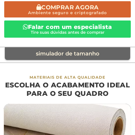
COMPRAR AGORA
Ambiente seguro e criptografado
Falar com um especialista
Tire suas dúvidas antes de comprar
simulador de tamanho
móvel de referência
MATERIAIS DE ALTA QUALIDADE
ESCOLHA O ACABAMENTO IDEAL
sofá
cama
ap
PARA O SEU QUADRO
largura aproximada
160cm
200cm
240c