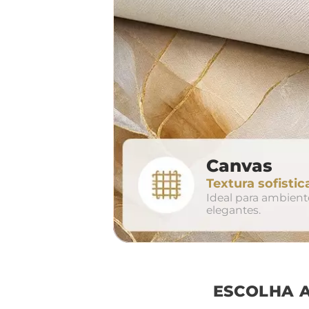
largura aproxima
160cm
2
Canvas
conjunto
Textura sofistic
avul
Ideal para ambien
elegantes.
ESCOLHA 