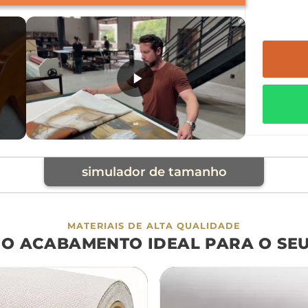
simulador de tamanho
cia
MATERIAIS DE ALTA QUALIDADE
 O ACABAMENTO IDEAL PARA O SE
á
cama
aparador