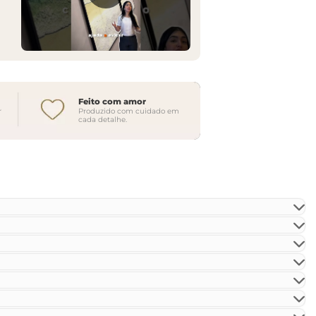
Feito com amor
r
Produzido com cuidado em
cada detalhe.