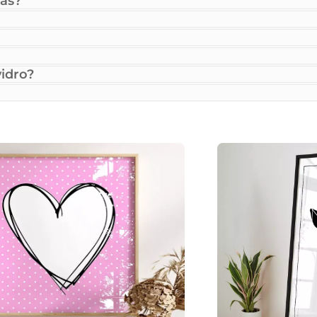
as?
idro?