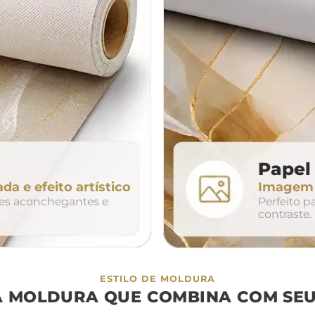
da
200cm
240cm
80cm
320cm
Papel 
ada e efeito artístico
Imagem n
so
duo
trio
tes aconchegantes e
Perfeito 
contraste.
ESTILO DE MOLDURA
A MOLDURA QUE COMBINA COM SEU