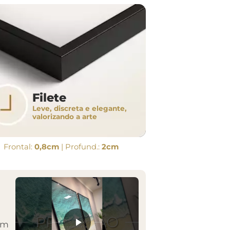
Filete
Leve, discreta e elegante,
valorizando a arte
Frontal:
0,8cm
| Profund.:
2cm
em