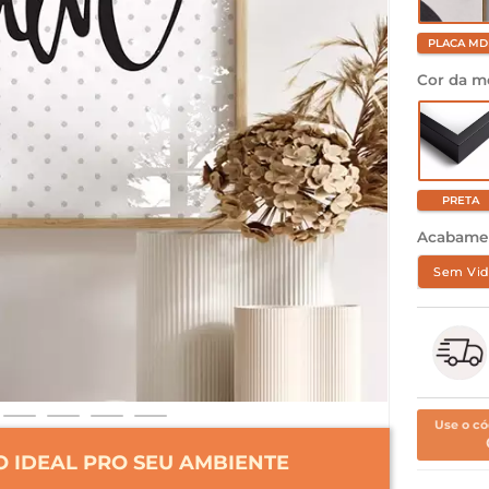
PLACA MD
Cor da m
PRETA
Acabame
Sem Vid
Use o có
 IDEAL PRO SEU AMBIENTE