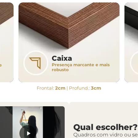
Caixa
Presença marcante e mais
e
robusto
Frontal:
2cm
| Profund.:
3cm
Qual escolher?
Quadros com vidro ou s