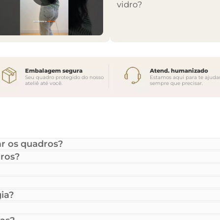
vidro?
Embalagem segura
Atend. humanizado
Seu quadro protegido do nosso
Estamos aqui para te ajuda
ateliê até você.
sempre que precisar.
r os quadros?
ros?
ia?