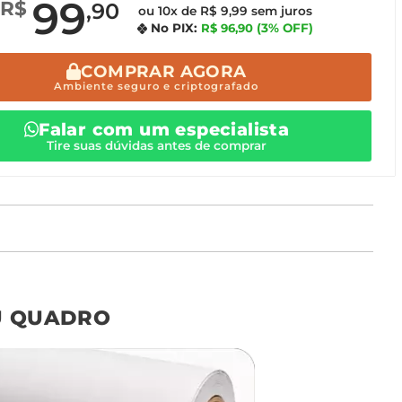
99
R$
,90
ou 10x de R$ 9,99 sem juros
No PIX:
R$ 96,90
(3% OFF)
COMPRAR AGORA
Ambiente seguro e criptografado
Falar com um especialista
Tire suas dúvidas antes de comprar
o tamanho ideal para o seu ambiente é
um Avulso 120x80
U QUADRO
Não encontrou seu
tamanho? Ainda tem
dúvidas? Fale com nossa
equipe de atendimento!