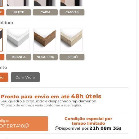
F
FILETE
CAIXA
CANVAS
oldura
BRANCA
NOGUEIRA
FREIJÓ
nto
ro
Com Vidro
48h úteis
Pronto para envio em até
Seu quadro é produzido e despachado rapidamente!
*O prazo de entrega varia conforme a sua região.
Condição especial
por
digo:
tempo limitado
OFERTA10
21h 08m 34s
Disponível por: