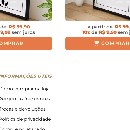
 de:
R$ 99,90
a partir de:
R$ 99
 9,99
sem juros
10x
de
R$ 9,99
sem 
OMPRAR
COMPRAR
INFORMAÇÕES ÚTEIS
Como comprar na loja
Perguntas frequentes
Trocas e devoluções
Política de privacidade
Compre no atacado