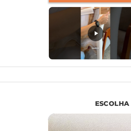
móvel de referên
ESCOLHA
sof