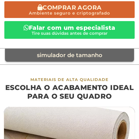
COMPRAR AGORA
Ambiente seguro e criptografado
Falar com um especialista
Tire suas dúvidas antes de comprar
simulador de tamanho
móvel de referência
MATERIAIS DE ALTA QUALIDADE
ESCOLHA O ACABAMENTO IDEAL
sofá
cama
ap
PARA O SEU QUADRO
largura aproximada
160cm
200cm
240c