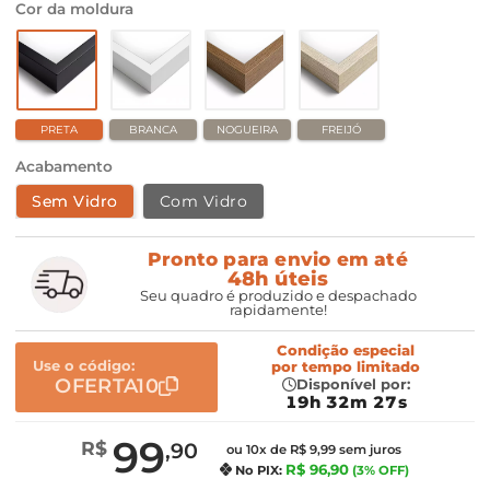
Cor da moldura
PRETA
BRANCA
NOGUEIRA
FREIJÓ
Acabamento
Sem Vidro
Com Vidro
Pronto para envio em até
48h úteis
Seu quadro é produzido e despachado
rapidamente!
Condição especial
Use o código:
por
tempo limitado
OFERTA10
Disponível por:
19h 32m 26s
99
R$
,90
ou 10x de R$ 9,99 sem juros
R$ 96,90
No PIX:
(3% OFF)