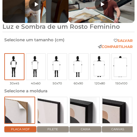
Luz e Sombra de um Rosto Feminino
Selecione um tamanho (cm)
SALVAR
COMPARTILHAR
30x45
40x60
50x70
60x90
120x80
150x100
Selecione a moldura
PLACA MDF
FILETE
CAIXA
CANVAS