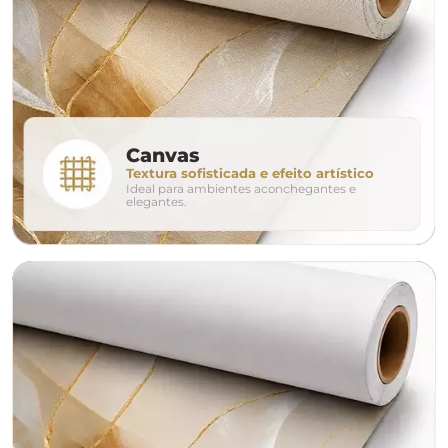
280cm
320cm
conjunto
Canvas
Textura sofisticada e efeito artístico
Ideal para ambientes aconchegantes e
avulso
duo
elegantes.
o tamanho ideal para o seu ambiente é
um Avulso 120x80