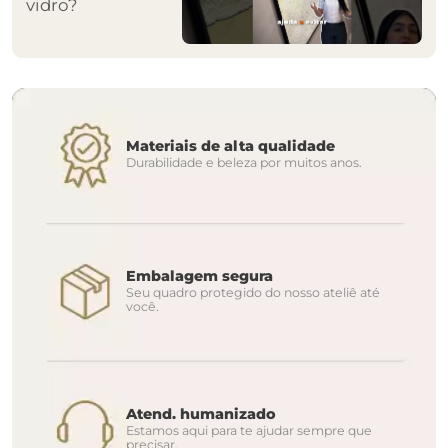
vidro?
Materiais de alta qualidade
Durabilidade e beleza por muitos anos.
Embalagem segura
Seu quadro protegido do nosso ateliê até
você.
Atend. humanizado
Estamos aqui para te ajudar sempre que
precisar.