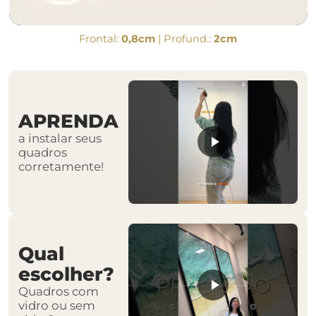
Frontal:
0,8cm
| Profund.:
2cm
APRENDA
a instalar seus
quadros
corretamente!
Qual
escolher?
Quadros com
vidro ou sem