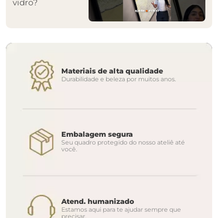
vidro?
Materiais de alta qualidade
Durabilidade e beleza por muitos anos.
Embalagem segura
Seu quadro protegido do nosso ateliê até
você.
Atend. humanizado
Estamos aqui para te ajudar sempre que
precisar.