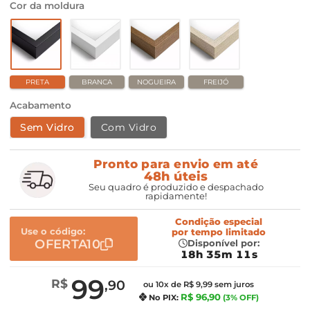
Cor da moldura
PRETA
BRANCA
NOGUEIRA
FREIJÓ
Acabamento
Sem Vidro
Com Vidro
Pronto para envio em até
48h úteis
Seu quadro é produzido e despachado
rapidamente!
Condição especial
Use o código:
por
tempo limitado
OFERTA10
Disponível por:
18h 35m 10s
99
R$
,90
ou 10x de R$ 9,99 sem juros
R$ 96,90
No PIX:
(3% OFF)