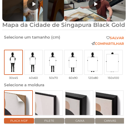
Mapa da Cidade de Singapura Black Gold
Selecione um tamanho (cm)
SALVAR
COMPARTILHAR
30x45
40x60
50x70
60x90
120x80
150x100
Selecione a moldura
PLACA MDF
FILETE
CAIXA
CANVAS