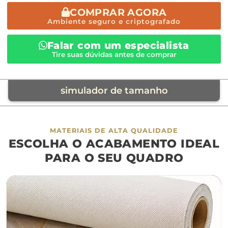
COMPRAR AGORA
Ambiente seguro e criptografado
Falar com um especialista
Tire suas dúvidas antes de comprar
simulador de tamanho
móvel de referência
MATERIAIS DE ALTA QUALIDADE
ESCOLHA O ACABAMENTO IDEAL
sofá
cama
ap
PARA O SEU QUADRO
largura aproximada
160cm
200cm
240c