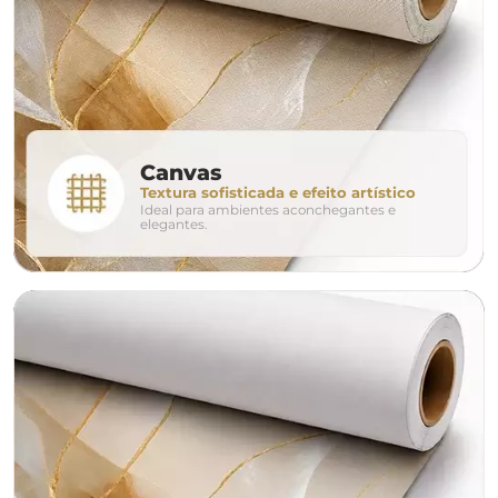
280cm
320cm
conjunto
Canvas
Textura sofisticada e efeito artístico
Ideal para ambientes aconchegantes e
avulso
duo
elegantes.
o tamanho ideal para o seu ambiente é
um Avulso 120x80