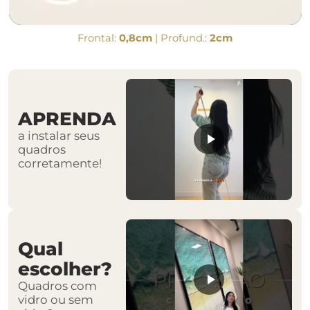
Frontal:
0,8cm
| Profund.:
2cm
APRENDA
a instalar seus
quadros
corretamente!
Qual
escolher?
Quadros com
vidro ou sem