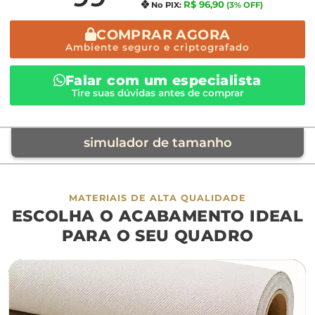
R$ 96,90
No PIX:
(3% OFF)
COMPRAR AGORA
Ambiente seguro e criptografado
Falar com um especialista
Tire suas dúvidas antes de comprar
simulador de tamanho
móvel de referência
MATERIAIS DE ALTA QUALIDADE
ESCOLHA O ACABAMENTO IDEAL
sofá
cama
ap
PARA O SEU QUADRO
largura aproximada