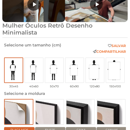
Mulher Óculos Retrô Desenho
Minimalista
Selecione um tamanho (cm)
SALVAR
COMPARTILHAR
30x45
40x60
50x70
60x90
120x80
150x100
Selecione a moldura
PLACA MDF
FILETE
CAIXA
CANVAS