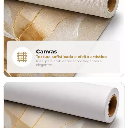
160cm
200cm
240c
280cm
320cm
conjunto
Canvas
Textura sofisticada e efeito artístico
Ideal para ambientes aconchegantes e
avulso
duo
elegantes.
o tamanho ideal para o seu ambiente é
um Avulso 120x80