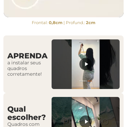
Frontal:
0,8cm
| Profund.:
2cm
APRENDA
a instalar seus
quadros
corretamente!
Qual
escolher?
Quadros com