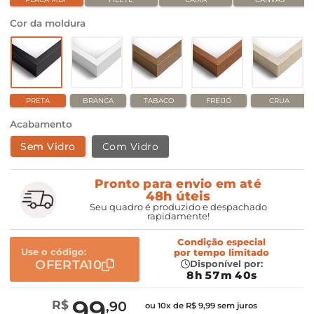
Cor da moldura
PRETA
BRANCA
TABACO
FREIJÓ
CRUA
Acabamento
Sem Vidro
Com Vidro
Pronto para envio em até
48h úteis
Seu quadro é produzido e despachado
rapidamente!
Condição especial
Use o código:
por
tempo limitado
OFERTA10
Disponível por:
8h 57m 39s
99
R$
,90
ou 10x de R$ 9,99 sem juros