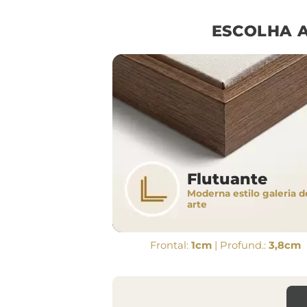
ESCOLHA 
Flutuante
Moderna estilo galeria d
arte
Frontal:
1cm
| Profund.:
3,8cm