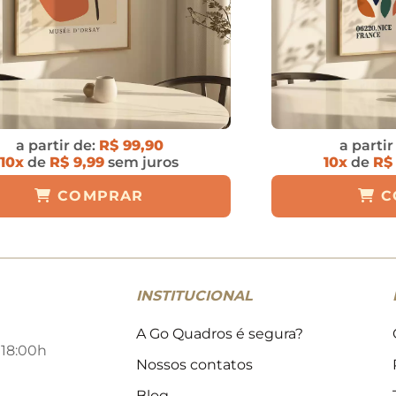
a partir de:
R$ 99,90
a partir
10x
de
R$ 9,99
sem juros
10x
de
R$
COMPRAR
C
INSTITUCIONAL
A Go Quadros é segura?
 18:00h
Nossos contatos
Blog