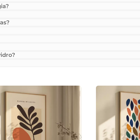
ia?
as?
idro?