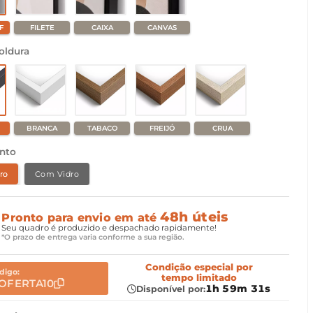
F
FILETE
CAIXA
CANVAS
oldura
BRANCA
TABACO
FREIJÓ
CRUA
nto
ro
Com Vidro
48h úteis
Pronto para envio em até
Seu quadro é produzido e despachado rapidamente!
*O prazo de entrega varia conforme a sua região.
Condição especial
por
digo:
tempo limitado
OFERTA10
1h 59m 30s
Disponível por: