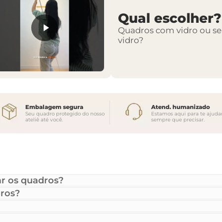
Qual escolher?
Quadros com vidro ou s
vidro?
Embalagem segura
Atend. humanizado
Seu quadro protegido do nosso
Estamos aqui para te ajuda
ateliê até você.
sempre que precisar.
r os quadros?
ros?