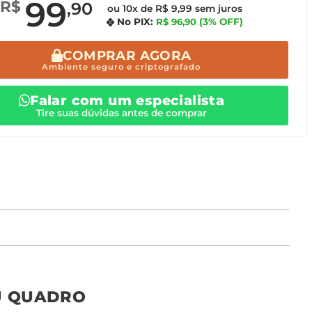
99
R$
,90
ou 10x de R$ 9,99 sem juros
No PIX:
R$ 96,90
(3% OFF)
COMPRAR AGORA
Ambiente seguro e criptografado
Falar com um especialista
Tire suas dúvidas antes de comprar
o tamanho ideal para o seu ambiente é
um Avulso 120x80
U QUADRO
Não encontrou seu
tamanho? Ainda tem