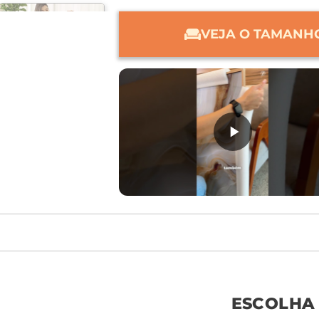
VEJA O TAMANHO
móvel de referên
ESCOLHA