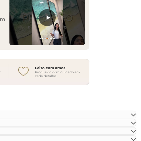
em
Feito com amor
r
Produzido com cuidado em
cada detalhe.