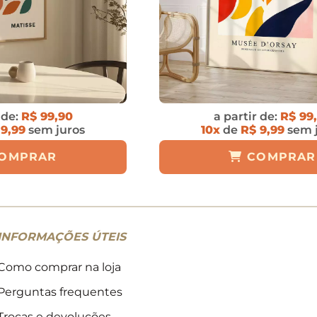
 de:
R$ 99,90
a partir de:
R$ 99
 9,99
sem juros
10x
de
R$ 9,99
sem 
OMPRAR
COMPRAR
INFORMAÇÕES ÚTEIS
Como comprar na loja
Perguntas frequentes
Trocas e devoluções