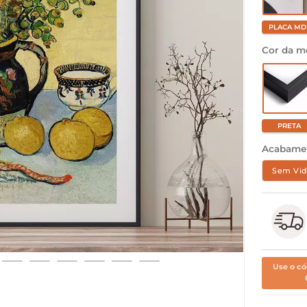
PLACA MD
Cor da m
PRETA
Acabame
Sem Vid
Use o có