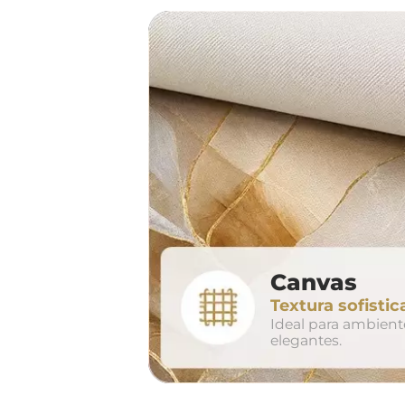
sof
largura aproxima
160cm
2
Canvas
conjunto
Textura sofistic
avul
Ideal para ambien
elegantes.