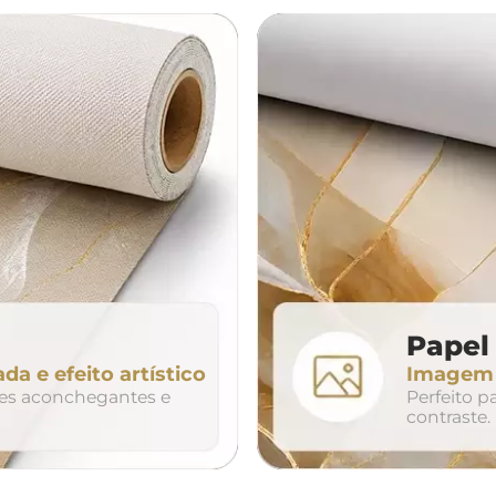
á
cama
aparador
da
200cm
240cm
80cm
320cm
Papel 
ada e efeito artístico
Imagem n
so
duo
trio
tes aconchegantes e
Perfeito 
contraste.