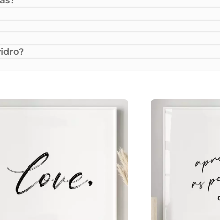
as?
idro?