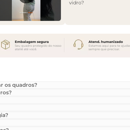
vidro?
Embalagem segura
Atend. humanizado
Seu quadro protegido do nosso
Estamos aqui para te ajuda
ateliê até você.
sempre que precisar.
r os quadros?
ros?
ia?