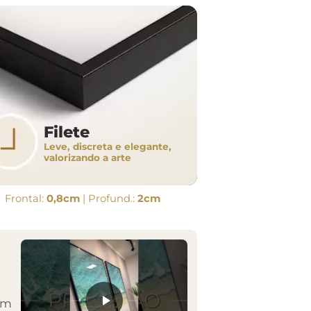
Filete
Leve, discreta e elegante,
valorizando a arte
Frontal:
0,8cm
| Profund.:
2cm
em