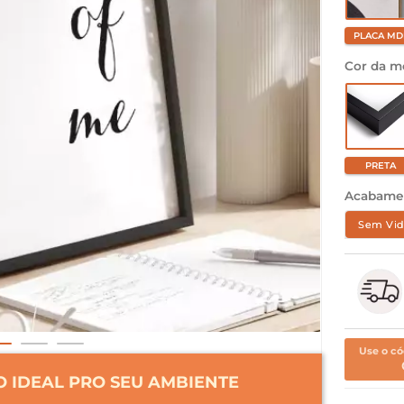
PLACA MD
Cor da m
PRETA
Acabame
Sem Vid
Use o có
 IDEAL PRO SEU AMBIENTE