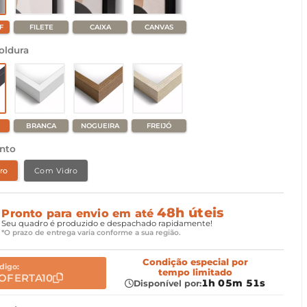
F
FILETE
CAIXA
CANVAS
oldura
BRANCA
NOGUEIRA
FREIJÓ
nto
ro
Com Vidro
48h úteis
Pronto para envio em até
Seu quadro é produzido e despachado rapidamente!
*O prazo de entrega varia conforme a sua região.
Condição especial
por
digo:
tempo limitado
OFERTA10
1h 05m 49s
Disponível por: