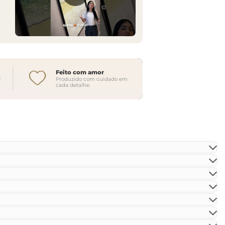
Feito com amor
r
Produzido com cuidado em
cada detalhe.