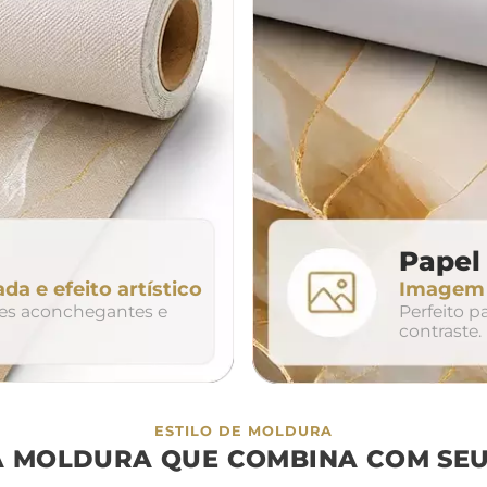
da
200cm
240cm
80cm
320cm
Papel 
ada e efeito artístico
Imagem n
so
duo
trio
tes aconchegantes e
Perfeito 
contraste.
ESTILO DE MOLDURA
A MOLDURA QUE COMBINA COM SEU