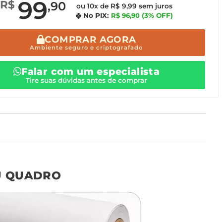
99
R$
,90
ou 10x de R$ 9,99 sem juros
No PIX:
R$ 96,90
(3% OFF)
COMPRAR AGORA
Ambiente seguro e criptografado
Falar com um especialista
Tire suas dúvidas antes de comprar
o tamanho ideal para o seu ambiente é
um Avulso 120x80
U QUADRO
Não encontrou seu
tamanho? Ainda tem
dúvidas? Fale com nossa
equipe de atendimento!