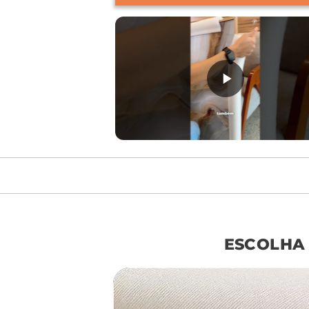
móvel de referên
ESCOLHA
sof