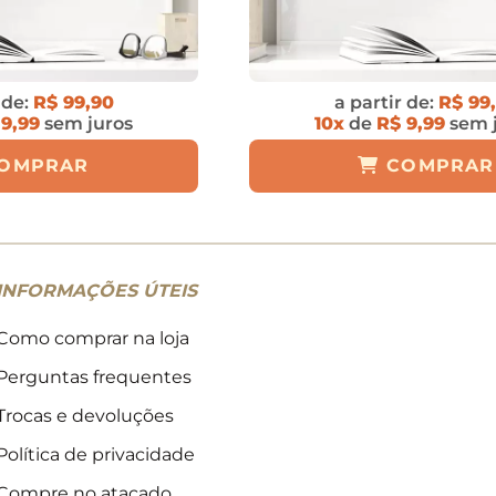
 de:
R$ 99,90
a partir de:
R$ 99
 9,99
sem juros
10x
de
R$ 9,99
sem 
OMPRAR
COMPRAR
INFORMAÇÕES ÚTEIS
Como comprar na loja
Perguntas frequentes
Trocas e devoluções
Política de privacidade
Compre no atacado