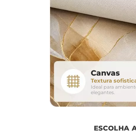
largura aproxima
160cm
2
Canvas
conjunto
Textura sofistic
avul
Ideal para ambien
elegantes.
ESCOLHA 