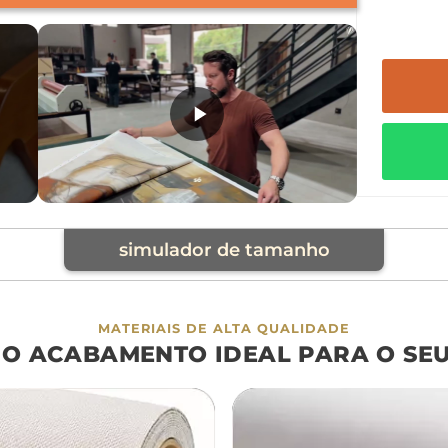
simulador de tamanho
cia
MATERIAIS DE ALTA QUALIDADE
 O ACABAMENTO IDEAL PARA O SE
á
cama
aparador