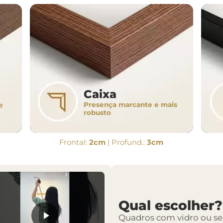
Caixa
Presença marcante e mais
e
robusto
Frontal:
2cm
| Profund.:
3cm
Qual escolher?
Quadros com vidro ou s