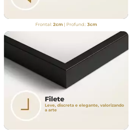
Frontal:
2cm
| Profund.:
3cm
Filete
Leve, discreta e elegante, valorizando
a arte