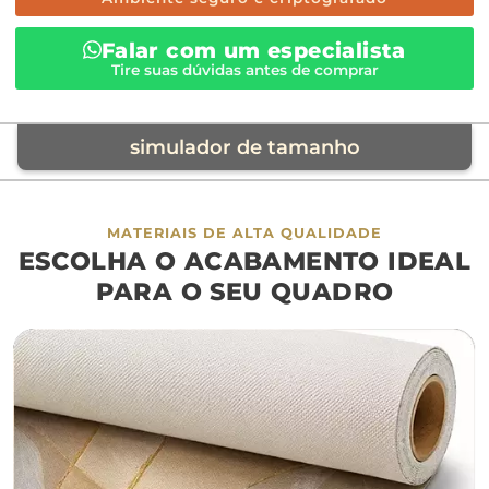
Falar com um especialista
Tire suas dúvidas antes de comprar
simulador de tamanho
móvel de referência
MATERIAIS DE ALTA QUALIDADE
ESCOLHA O ACABAMENTO IDEAL
sofá
cama
ap
PARA O SEU QUADRO
largura aproximada
160cm
200cm
240c