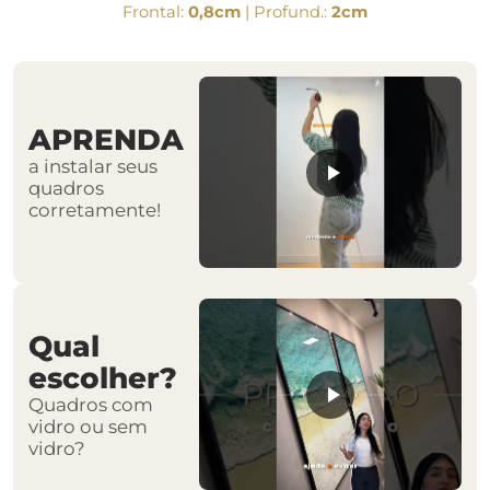
Frontal:
0,8cm
| Profund.:
2cm
APRENDA
a instalar seus
quadros
corretamente!
Qual
escolher?
Quadros com
vidro ou sem
vidro?