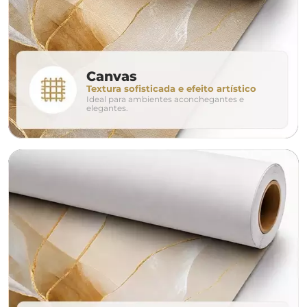
280cm
320cm
conjunto
Canvas
Textura sofisticada e efeito artístico
Ideal para ambientes aconchegantes e
avulso
duo
elegantes.
o tamanho ideal para o seu ambiente é
um Avulso 120x80