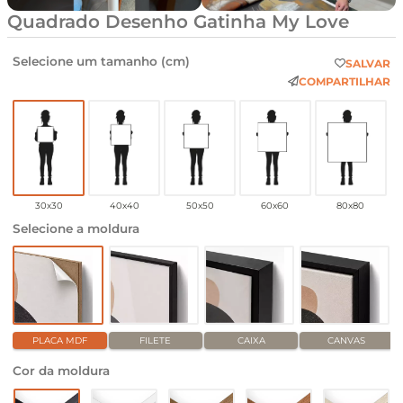
Quadrado Desenho Gatinha My Love
Selecione um tamanho (cm)
SALVAR
COMPARTILHAR
30x30
40x40
50x50
60x60
80x80
Selecione a moldura
PLACA MDF
FILETE
CAIXA
CANVAS
Cor da moldura