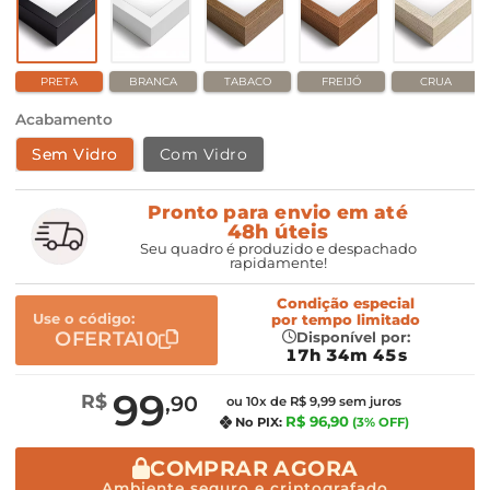
PRETA
BRANCA
TABACO
FREIJÓ
CRUA
Acabamento
Sem Vidro
Com Vidro
Pronto para envio em até
48h úteis
Seu quadro é produzido e despachado
rapidamente!
Condição especial
Use o código:
por
tempo limitado
OFERTA10
Disponível por:
17h 34m 45s
99
R$
,90
ou 10x de R$ 9,99 sem juros
R$ 96,90
No PIX:
(3% OFF)
COMPRAR AGORA
Ambiente seguro e criptografado