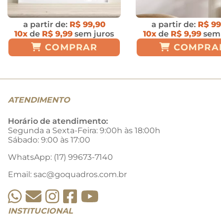
a partir de:
R$ 99,90
a partir de:
R$ 99
10x
de
R$ 9,99
sem juros
10x
de
R$ 9,99
sem 
COMPRAR
COMPRA
ATENDIMENTO
Horário de atendimento:
Segunda a Sexta-Feira: 9:00h às 18:00h
Sábado: 9:00 às 17:00
WhatsApp: (17) 99673-7140
Email:
sac@goquadros.com.br
INSTITUCIONAL