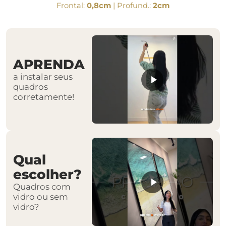
Frontal:
0,8cm
| Profund.:
2cm
APRENDA
a instalar seus
quadros
corretamente!
Qual
escolher?
Quadros com
vidro ou sem
vidro?