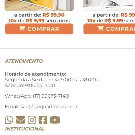
a partir de:
R$ 99,90
a partir de:
R$ 99
10x
de
R$ 9,99
sem juros
10x
de
R$ 9,99
sem 
COMPRAR
COMPRA
ATENDIMENTO
Horário de atendimento:
Segunda a Sexta-Feira: 9:00h às 18:00h
Sábado: 9:00 às 17:00
WhatsApp: (17) 99673-7140
Email:
sac@goquadros.com.br
INSTITUCIONAL