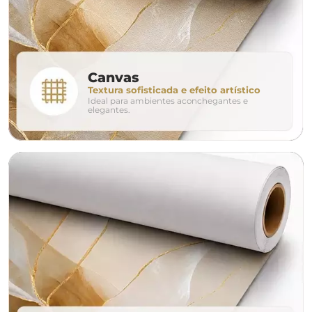
280cm
320cm
conjunto
Canvas
Textura sofisticada e efeito artístico
Ideal para ambientes aconchegantes e
avulso
duo
elegantes.
o tamanho ideal para o seu ambiente é
um Avulso 120x80