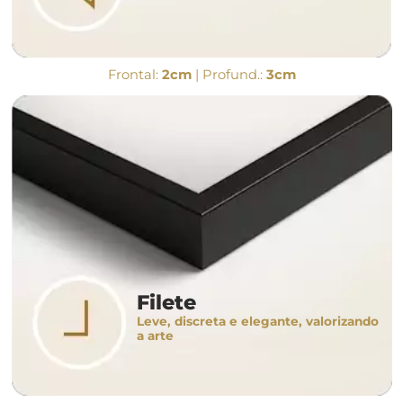
Frontal:
2cm
| Profund.:
3cm
Filete
Leve, discreta e elegante, valorizando
a arte