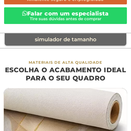
Falar com um especialista
Tire suas dúvidas antes de comprar
simulador de tamanho
móvel de referência
MATERIAIS DE ALTA QUALIDADE
ESCOLHA O ACABAMENTO IDEAL
sofá
cama
ap
PARA O SEU QUADRO
largura aproximada
160cm
200cm
240c