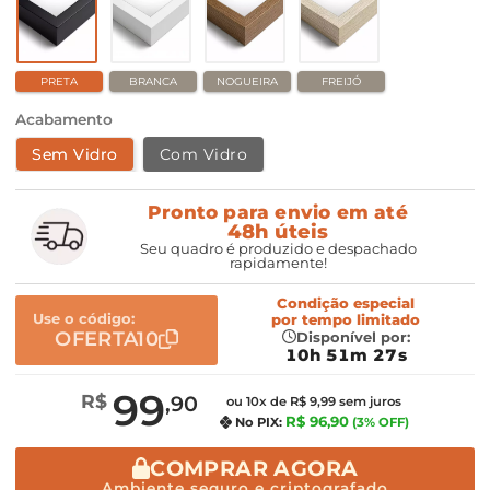
PRETA
BRANCA
NOGUEIRA
FREIJÓ
Acabamento
Sem Vidro
Com Vidro
Pronto para envio em até
48h úteis
Seu quadro é produzido e despachado
rapidamente!
Condição especial
Use o código:
por
tempo limitado
OFERTA10
Disponível por:
10h 51m 26s
99
R$
,90
ou 10x de R$ 9,99 sem juros
R$ 96,90
No PIX:
(3% OFF)
COMPRAR AGORA
Ambiente seguro e criptografado