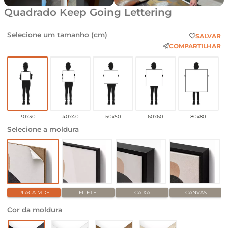
Quadrado Keep Going Lettering
Selecione um tamanho (cm)
SALVAR
COMPARTILHAR
30x30
40x40
50x50
60x60
80x80
Selecione a moldura
PLACA MDF
FILETE
CAIXA
CANVAS
Cor da moldura