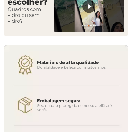
escolher?
Quadros com
vidro ou sem
vidro?
Materiais de alta qualidade
Durabilidade e beleza por muitos anos.
Embalagem segura
Seu quadro protegido do nosso ateliê até
você.