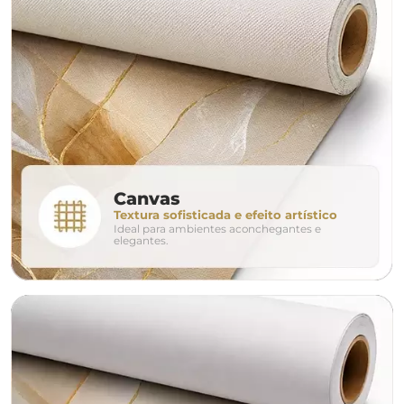
largura aproximada
160cm
200cm
240c
280cm
320cm
conjunto
Canvas
Textura sofisticada e efeito artístico
Ideal para ambientes aconchegantes e
avulso
duo
elegantes.
o tamanho ideal para o seu ambiente é
um Avulso 120x80