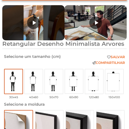
Retangular Desenho Minimalista Arvores
Selecione um tamanho (cm)
SALVAR
COMPARTILHAR
30x45
40x60
50x70
60x90
120x80
150x100
Selecione a moldura