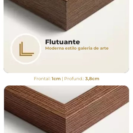
Flutuante
Moderna estilo galeria de arte
Frontal:
1cm
| Profund.:
3,8cm