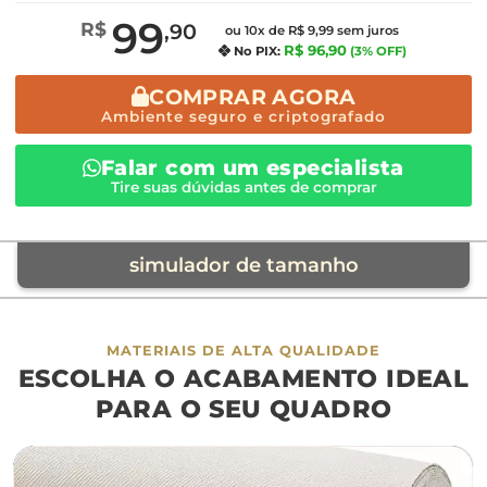
99
R$
,90
ou 10x de R$ 9,99 sem juros
R$ 96,90
No PIX:
(3% OFF)
COMPRAR AGORA
Ambiente seguro e criptografado
Falar com um especialista
Tire suas dúvidas antes de comprar
simulador de tamanho
móvel de referência
MATERIAIS DE ALTA QUALIDADE
ESCOLHA O ACABAMENTO IDEAL
sofá
cama
ap
PARA O SEU QUADRO