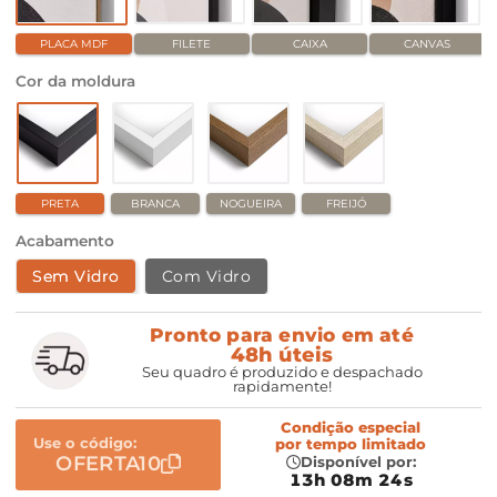
PLACA MDF
FILETE
CAIXA
CANVAS
Cor da moldura
PRETA
BRANCA
NOGUEIRA
FREIJÓ
Acabamento
Sem Vidro
Com Vidro
Pronto para envio em até
48h úteis
Seu quadro é produzido e despachado
rapidamente!
Condição especial
Use o código:
por
tempo limitado
OFERTA10
Disponível por:
13h 08m 24s