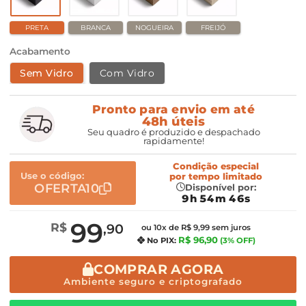
PRETA
BRANCA
NOGUEIRA
FREIJÓ
Acabamento
Sem Vidro
Com Vidro
Pronto para envio em até
48h úteis
Seu quadro é produzido e despachado
rapidamente!
Condição especial
Use o código:
por
tempo limitado
OFERTA10
Disponível por:
9h 54m 45s
99
R$
,90
ou 10x de R$ 9,99 sem juros
R$ 96,90
No PIX:
(3% OFF)
COMPRAR AGORA
Ambiente seguro e criptografado