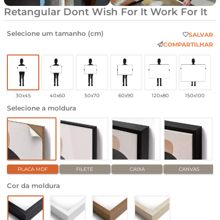
Retangular Dont Wish For It Work For It
Selecione um tamanho (cm)
SALVAR
COMPARTILHAR
30x45
40x60
50x70
60x90
120x80
150x100
Selecione a moldura
PLACA MDF
FILETE
CAIXA
CANVAS
Cor da moldura