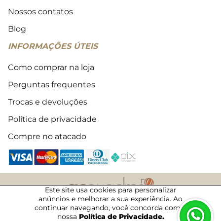
Nossos contatos
Blog
INFORMAÇÕES ÚTEIS
Como comprar na loja
Perguntas frequentes
Trocas e devoluções
Política de privacidade
Compre no atacado
Este site usa cookies para personalizar
anúncios e melhorar a sua experiência. Ao
2018 - 2026 © Todos os direitos reservados
continuar navegando, você concorda com a
09/08/2026 · 11:04 · 50087040
nossa
Política de Privacidade.