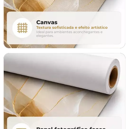
conjunto
Canvas
Textura sofisticada e efeito artístico
Ideal para ambientes aconchegantes e
avulso
duo
elegantes.
o tamanho ideal para o seu ambiente é
um Avulso 120x80