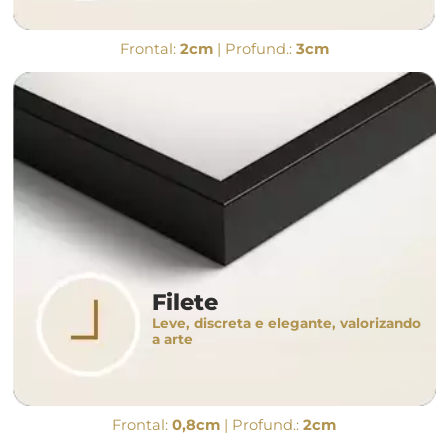
Frontal:
2cm
| Profund.:
3cm
Filete
Leve, discreta e elegante, valorizando
a arte
Frontal:
0,8cm
| Profund.:
2cm