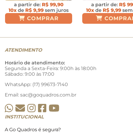
a partir de:
R$ 99,90
a partir de:
R$ 99
10x
de
R$ 9,99
sem juros
10x
de
R$ 9,99
sem 
COMPRAR
COMPRA
ATENDIMENTO
Horário de atendimento:
Segunda a Sexta-Feira: 9:00h às 18:00h
Sábado: 9:00 às 17:00
WhatsApp: (17) 99673-7140
Email:
sac@goquadros.com.br
INSTITUCIONAL
A Go Quadros é segura?