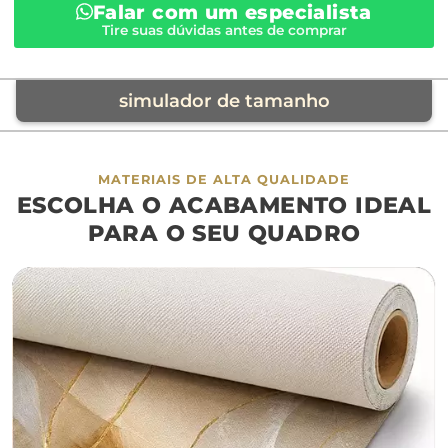
Falar com um especialista
Tire suas dúvidas antes de comprar
simulador de tamanho
móvel de referência
MATERIAIS DE ALTA QUALIDADE
ESCOLHA O ACABAMENTO IDEAL
sofá
cama
ap
PARA O SEU QUADRO
largura aproximada
160cm
200cm
240c
280cm
320cm