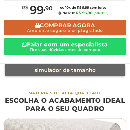
99
R$
,90
ou 10x de R$ 9,99 sem juros
R$ 96,90
No PIX:
(3% OFF)
COMPRAR AGORA
Ambiente seguro e criptografado
Falar com um especialista
Tire suas dúvidas antes de comprar
simulador de tamanho
móvel de referência
MATERIAIS DE ALTA QUALIDADE
ESCOLHA O ACABAMENTO IDEAL
sofá
cama
ap
PARA O SEU QUADRO