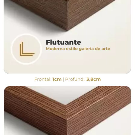
Flutuante
Moderna estilo galeria de arte
Frontal:
1cm
| Profund.:
3,8cm