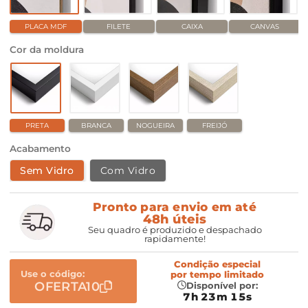
PLACA MDF
FILETE
CAIXA
CANVAS
Cor da moldura
PRETA
BRANCA
NOGUEIRA
FREIJÓ
Acabamento
Sem Vidro
Com Vidro
Pronto para envio em até
48h úteis
Seu quadro é produzido e despachado
rapidamente!
Condição especial
Use o código:
por
tempo limitado
OFERTA10
Disponível por:
7h 23m 14s