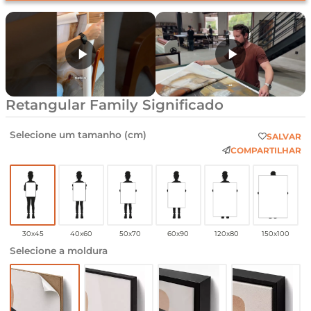
Retangular Family Significado
Selecione um tamanho (cm)
SALVAR
COMPARTILHAR
30x45
40x60
50x70
60x90
120x80
150x100
Selecione a moldura