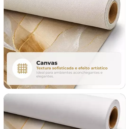
largura aproximada
160cm
200cm
240c
280cm
320cm
conjunto
Canvas
Textura sofisticada e efeito artístico
Ideal para ambientes aconchegantes e
avulso
duo
elegantes.
o tamanho ideal para o seu ambiente é
um Avulso 120x80