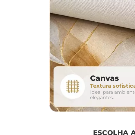
largura aproxima
160cm
2
Canvas
conjunto
Textura sofistic
avul
Ideal para ambien
elegantes.
ESCOLHA 