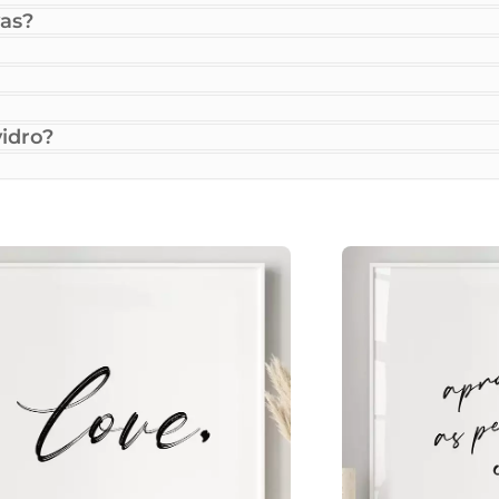
as?
idro?