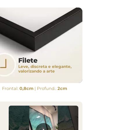
Filete
Leve, discreta e elegante,
valorizando a arte
Frontal:
0,8cm
| Profund.:
2cm