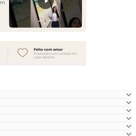
em
Feito com amor
r
Produzido com cuidado em
cada detalhe.