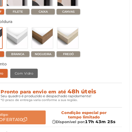
F
FILETE
CAIXA
CANVAS
oldura
BRANCA
NOGUEIRA
FREIJÓ
nto
ro
Com Vidro
48h úteis
Pronto para envio em até
Seu quadro é produzido e despachado rapidamente!
*O prazo de entrega varia conforme a sua região.
Condição especial
por
digo:
tempo limitado
OFERTA10
17h 43m 24s
Disponível por: