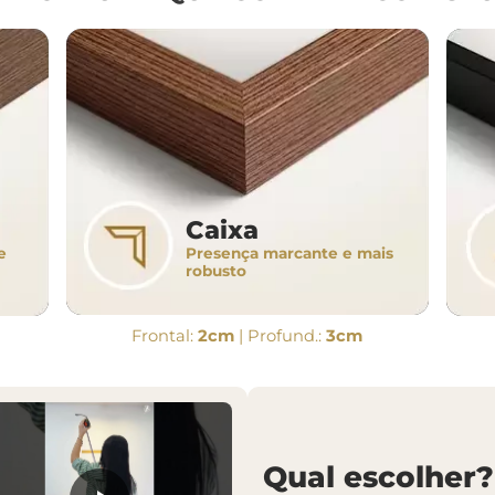
Caixa
Presença marcante e mais
e
robusto
Frontal:
2cm
| Profund.:
3cm
Qual escolher?