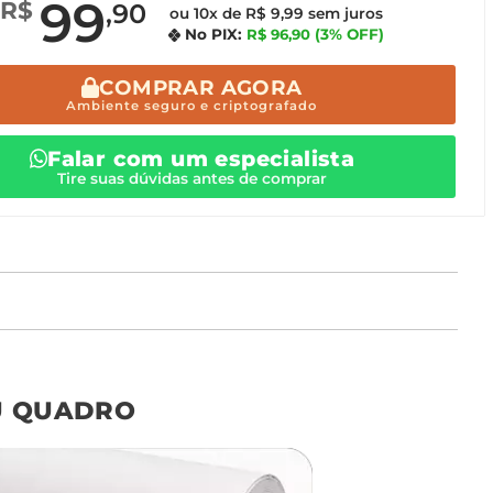
99
R$
,90
ou 10x de R$ 9,99 sem juros
No PIX:
R$ 96,90
(3% OFF)
COMPRAR AGORA
Ambiente seguro e criptografado
Falar com um especialista
Tire suas dúvidas antes de comprar
o tamanho ideal para o seu ambiente é
um Avulso 120x80
U QUADRO
Não encontrou seu
tamanho? Ainda tem
dúvidas? Fale com nossa
equipe de atendimento!