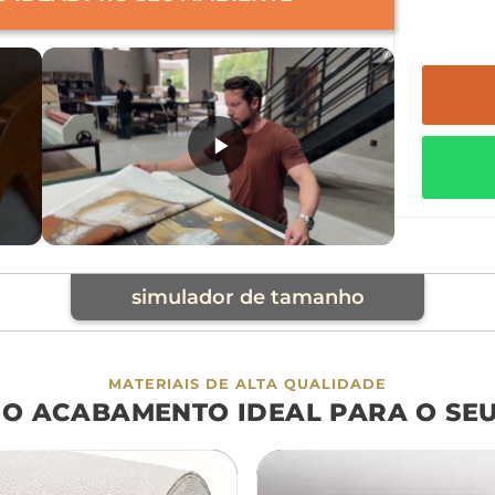
simulador de tamanho
cia
MATERIAIS DE ALTA QUALIDADE
 O ACABAMENTO IDEAL PARA O SE
á
cama
aparador