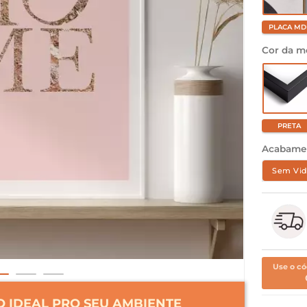
PLACA MD
Cor da m
PRETA
Acabame
Sem Vid
Use o có
 IDEAL PRO SEU AMBIENTE