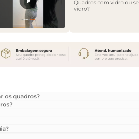
Quadros com vidro ou s
vidro?
Embalagem segura
Atend. humanizado
Seu quadro protegido do nosso
Estamos aqui para te ajuda
ateliê até você.
sempre que precisar.
r os quadros?
ros?
ia?