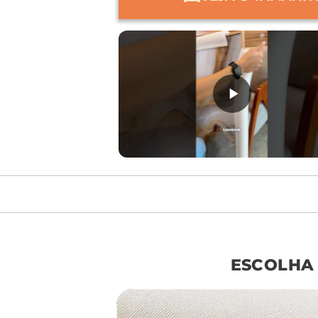
móvel de referên
ESCOLHA
sof