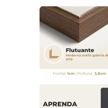
Flutuante
Moderna estilo galeria d
arte
Frontal:
1cm
| Profund.:
3,8cm
APRENDA