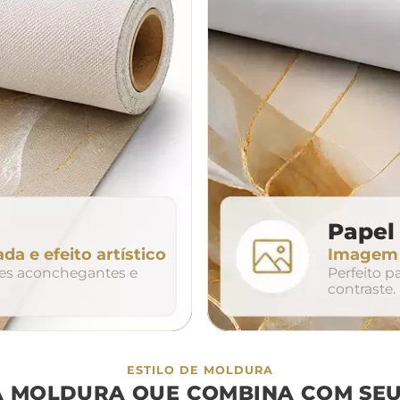
da
200cm
240cm
80cm
320cm
Papel 
ada e efeito artístico
Imagem n
so
duo
trio
tes aconchegantes e
Perfeito 
contraste.
ESTILO DE MOLDURA
A MOLDURA QUE COMBINA COM SEU