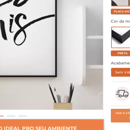
PLACA MD
Cor da m
PRETA
Acabame
Sem Vid
Use o có
 IDEAL PRO SEU AMBIENTE