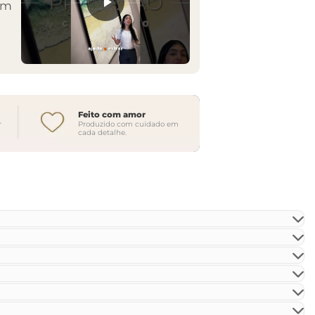
em
Feito com amor
r
Produzido com cuidado em
cada detalhe.