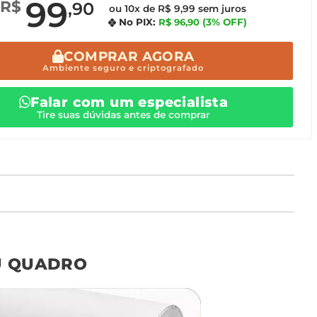
99
R$
,90
ou 10x de R$ 9,99 sem juros
No PIX:
R$ 96,90
(3% OFF)
COMPRAR AGORA
Ambiente seguro e criptografado
Falar com um especialista
Tire suas dúvidas antes de comprar
o tamanho ideal para o seu ambiente é
um Avulso 120x80
U QUADRO
Não encontrou seu
tamanho? Ainda tem
dúvidas? Fale com nossa
equipe de atendimento!