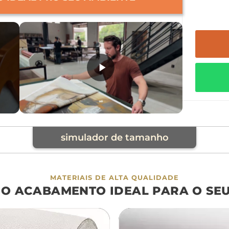
simulador de tamanho
cia
MATERIAIS DE ALTA QUALIDADE
 O ACABAMENTO IDEAL PARA O SE
á
cama
aparador