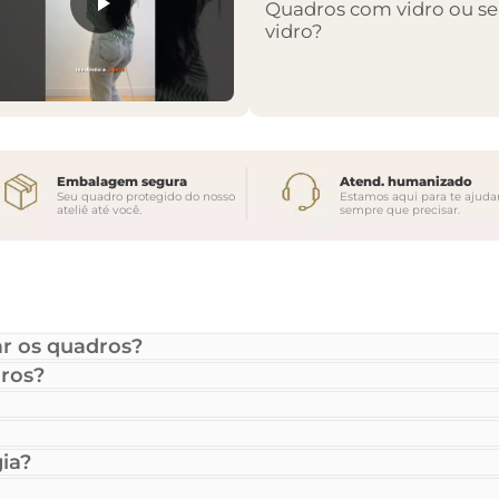
Quadros com vidro ou s
vidro?
Embalagem segura
Atend. humanizado
Seu quadro protegido do nosso
Estamos aqui para te ajuda
ateliê até você.
sempre que precisar.
r os quadros?
ros?
ia?