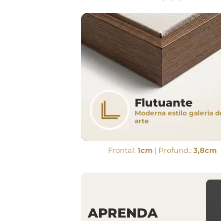
Flutuante
Moderna estilo galeria d
arte
Frontal:
1cm
| Profund.:
3,8cm
APRENDA