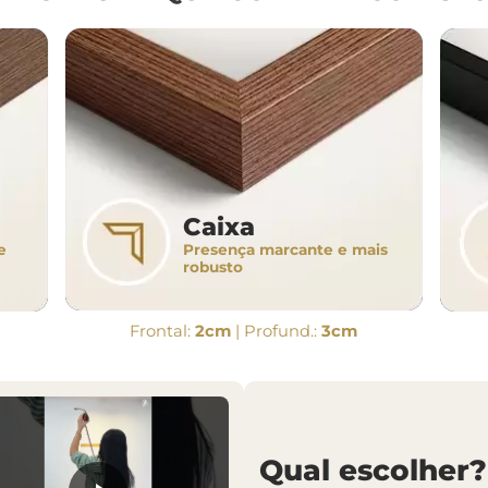
Caixa
Presença marcante e mais
e
robusto
Frontal:
2cm
| Profund.:
3cm
Qual escolher?