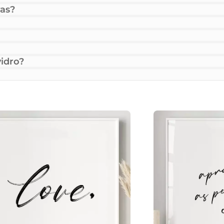
as?
idro?