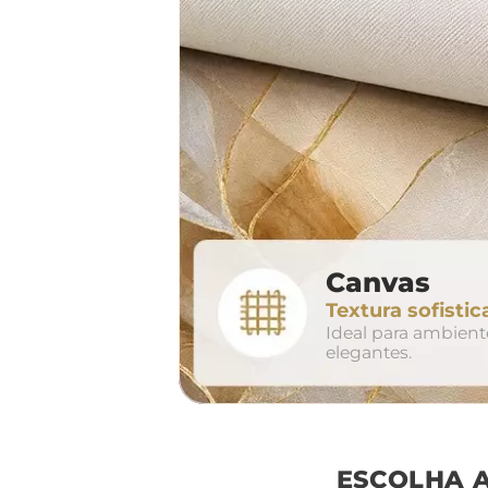
largura aproxima
160cm
2
Canvas
conjunto
Textura sofistic
avul
Ideal para ambien
elegantes.
ESCOLHA 