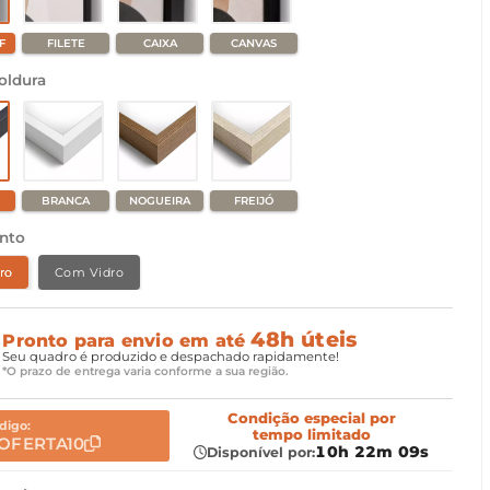
F
FILETE
CAIXA
CANVAS
oldura
BRANCA
NOGUEIRA
FREIJÓ
nto
ro
Com Vidro
48h úteis
Pronto para envio em até
Seu quadro é produzido e despachado rapidamente!
*O prazo de entrega varia conforme a sua região.
Condição especial
por
digo:
tempo limitado
OFERTA10
10h 22m 07s
Disponível por: