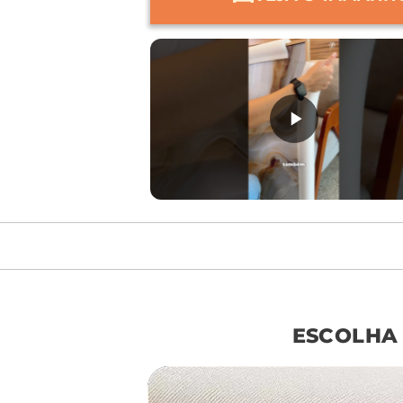
móvel de referên
ESCOLHA
sof