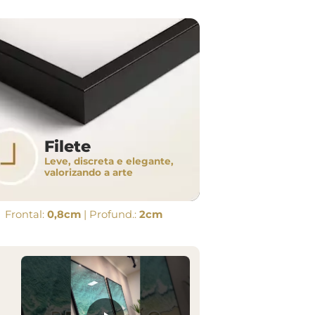
Filete
Leve, discreta e elegante,
valorizando a arte
Frontal:
0,8cm
| Profund.:
2cm