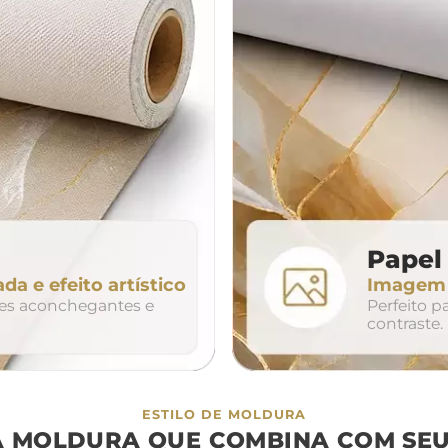
da
200cm
240cm
80cm
320cm
Papel 
ada e efeito artístico
Imagem n
so
duo
trio
tes aconchegantes e
Perfeito 
contraste.
ESTILO DE MOLDURA
A MOLDURA QUE COMBINA COM SEU