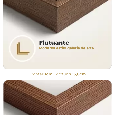
Flutuante
Moderna estilo galeria de arte
Frontal:
1cm
| Profund.:
3,8cm