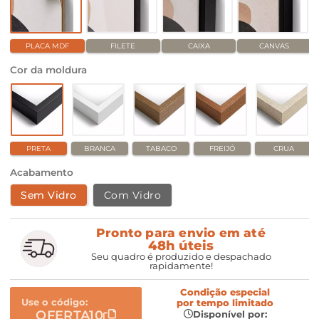
PLACA MDF
FILETE
CAIXA
CANVAS
Cor da moldura
PRETA
BRANCA
TABACO
FREIJÓ
CRUA
Acabamento
Sem Vidro
Com Vidro
Pronto para envio em até
48h úteis
Seu quadro é produzido e despachado
rapidamente!
Condição especial
Use o código:
por
tempo limitado
OFERTA10
Disponível por: