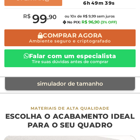
6h 49m 38s
99
R$
,90
ou 10x de R$ 9,99 sem juros
R$ 96,90
No PIX:
(3% OFF)
COMPRAR AGORA
Ambiente seguro e criptografado
Falar com um especialista
Tire suas dúvidas antes de comprar
simulador de tamanho
móvel de referência
MATERIAIS DE ALTA QUALIDADE
ESCOLHA O ACABAMENTO IDEAL
sofá
cama
ap
PARA O SEU QUADRO