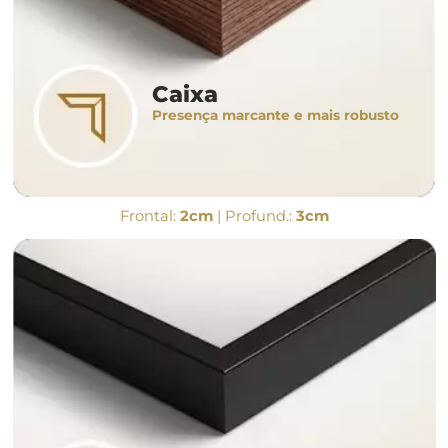
Caixa
Presença marcante e mais robusto
Frontal:
2cm
| Profund.:
3cm