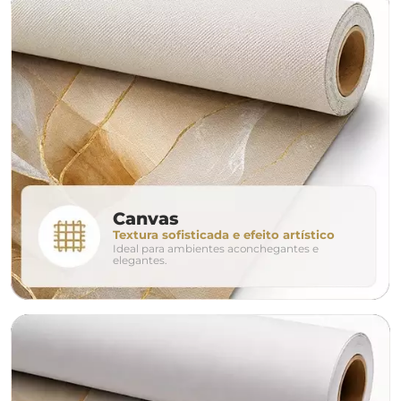
largura aproximada
160cm
200cm
240c
280cm
320cm
conjunto
Canvas
Textura sofisticada e efeito artístico
Ideal para ambientes aconchegantes e
avulso
duo
elegantes.
o tamanho ideal para o seu ambiente é
um Avulso 120x80