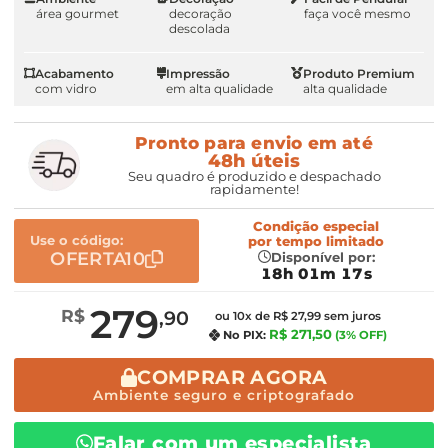
área gourmet
decoração
faça você mesmo
descolada
Acabamento
Impressão
Produto Premium
com vidro
em alta qualidade
alta qualidade
Pronto para envio em até
48h úteis
Seu quadro é produzido e despachado
rapidamente!
Condição especial
Use o código:
por
tempo limitado
OFERTA10
Disponível por:
18h 01m 16s
279
R$
,90
ou 10x de R$ 27,99 sem juros
R$ 271,50
No PIX:
(3% OFF)
COMPRAR AGORA
Ambiente seguro e criptografado
Falar com um especialista