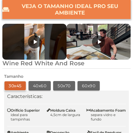
VEJA O TAMANHO IDEAL PRO SEU
AMBIENTE
Wine Red White And Rose
Tamanho
30x45
40x60
50x70
60x90
Características:
Orifício Superior
Moldura Caixa
Acabamento Foam
ideal para
4,5cm de largura
separa vidro e
tampinhas
fundo
Ambiente
Decoração
Facil de Pendurar