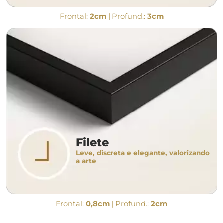
Frontal:
2cm
| Profund.:
3cm
Filete
Leve, discreta e elegante, valorizando
a arte
Frontal:
0,8cm
| Profund.:
2cm