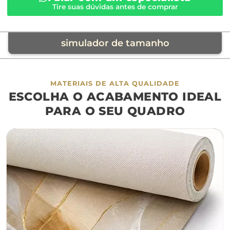
Tire suas dúvidas antes de comprar
simulador de tamanho
móvel de referência
MATERIAIS DE ALTA QUALIDADE
ESCOLHA O ACABAMENTO IDEAL
sofá
cama
ap
PARA O SEU QUADRO
largura aproximada
160cm
200cm
240c
280cm
320cm