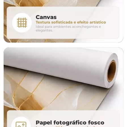
conjunto
Canvas
Textura sofisticada e efeito artístico
Ideal para ambientes aconchegantes e
avulso
duo
elegantes.
o tamanho ideal para o seu ambiente é
um Avulso 120x80
Papel fotográfico fosco