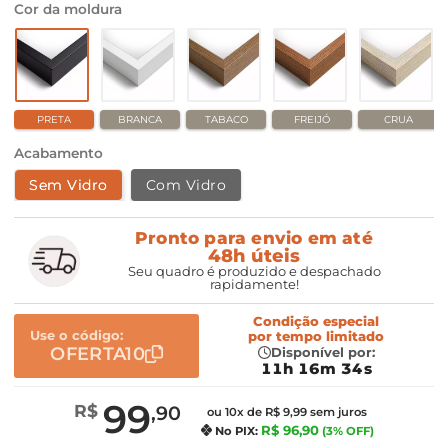
Cor da moldura
PRETA
BRANCA
TABACO
FREIJÓ
CRUA
Acabamento
Sem Vidro
Com Vidro
Pronto para envio em até
48h úteis
Seu quadro é produzido e despachado
rapidamente!
Condição especial
Use o código:
por
tempo limitado
OFERTA10
Disponível por:
11h 16m 33s
99
R$
,90
ou 10x de R$ 9,99 sem juros
R$ 96,90
No PIX:
(3% OFF)