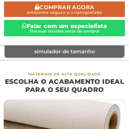
COMPRAR AGORA
Ambiente seguro e criptografado
Falar com um especialista
Tire suas dúvidas antes de comprar
simulador de tamanho
móvel de referência
MATERIAIS DE ALTA QUALIDADE
ESCOLHA O ACABAMENTO IDEAL
sofá
cama
ap
PARA O SEU QUADRO
largura aproximada
160cm
200cm
240c