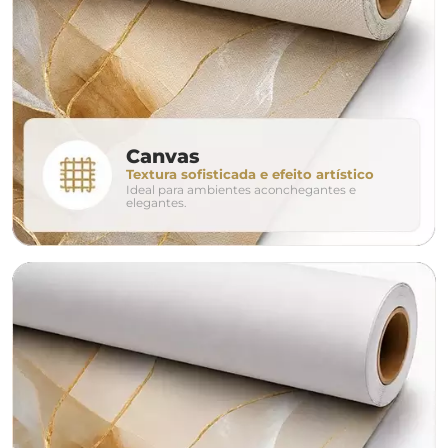
280cm
320cm
conjunto
Canvas
Textura sofisticada e efeito artístico
Ideal para ambientes aconchegantes e
avulso
duo
elegantes.
o tamanho ideal para o seu ambiente é
um Avulso 120x80