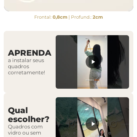
Frontal:
0,8cm
| Profund.:
2cm
APRENDA
a instalar seus
quadros
corretamente!
Qual
escolher?
Quadros com
vidro ou sem