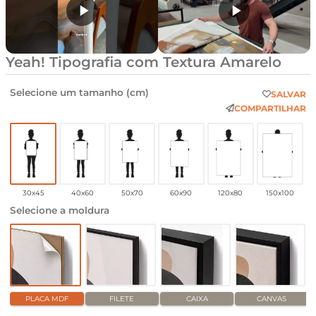
Yeah! Tipografia com Textura Amarelo
Selecione um tamanho (cm)
SALVAR
COMPARTILHAR
30x45
40x60
50x70
60x90
120x80
150x100
Selecione a moldura
PLACA MDF
FILETE
CAIXA
CANVAS