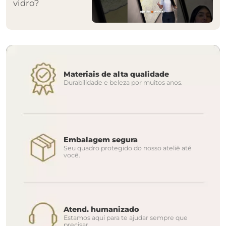
vidro?
Materiais de alta qualidade
Durabilidade e beleza por muitos anos.
Embalagem segura
Seu quadro protegido do nosso ateliê até
você.
Atend. humanizado
Estamos aqui para te ajudar sempre que
precisar.