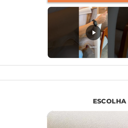
móvel de referên
ESCOLHA
sof