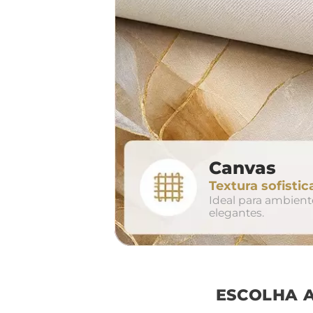
largura aproxima
160cm
2
Canvas
conjunto
Textura sofistic
avul
Ideal para ambien
elegantes.
ESCOLHA 