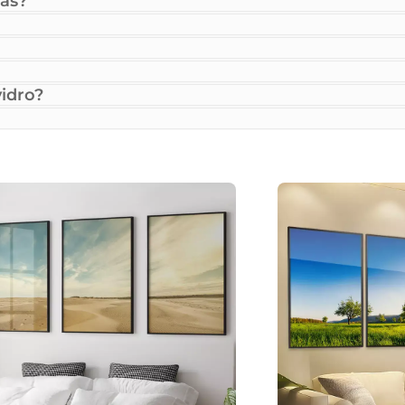
as?
idro?