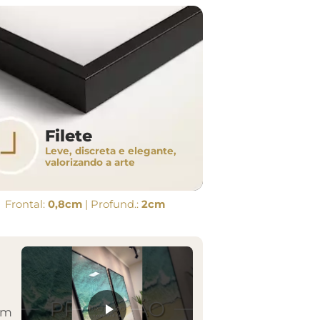
Filete
Leve, discreta e elegante,
valorizando a arte
Frontal:
0,8cm
| Profund.:
2cm
em