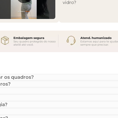
vidro?
Embalagem segura
Atend. humanizado
Seu quadro protegido do nosso
Estamos aqui para te ajuda
ateliê até você.
sempre que precisar.
r os quadros?
ros?
ia?