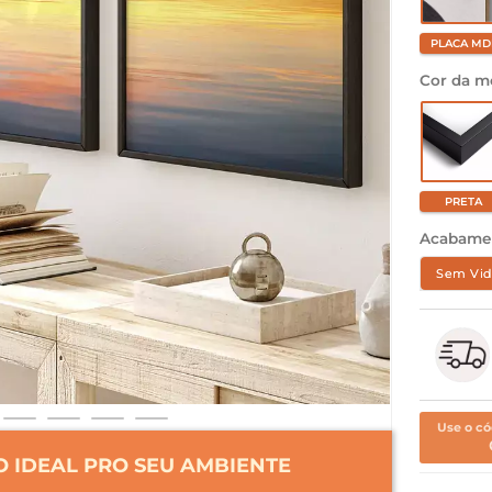
PLACA MD
Cor da m
PRETA
Acabame
Sem Vid
Use o có
 IDEAL PRO SEU AMBIENTE