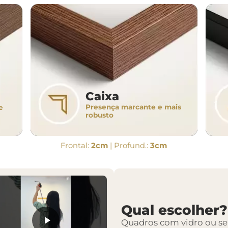
Caixa
Presença marcante e mais
e
robusto
Frontal:
2cm
| Profund.:
3cm
Qual escolher?
Quadros com vidro ou s