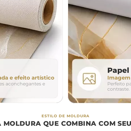
da
200cm
240cm
80cm
320cm
Papel 
ada e efeito artístico
Imagem n
so
duo
trio
tes aconchegantes e
Perfeito 
contraste.
ESTILO DE MOLDURA
A MOLDURA QUE COMBINA COM SEU