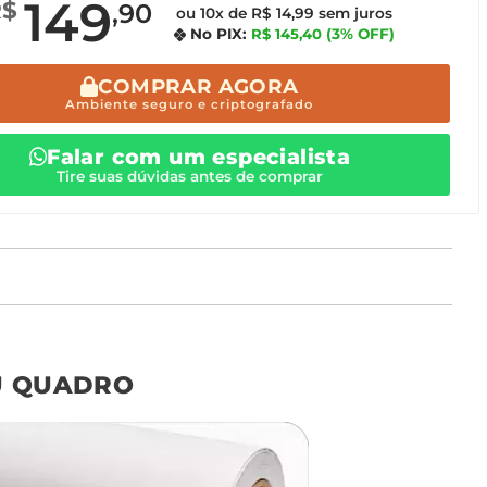
149
R$
,90
ou 10x de R$ 14,99 sem juros
No PIX:
R$ 145,40
(3% OFF)
COMPRAR AGORA
Ambiente seguro e criptografado
Falar com um especialista
Tire suas dúvidas antes de comprar
o tamanho ideal para o seu ambiente é
um Avulso 120x80
U QUADRO
Não encontrou seu
tamanho? Ainda tem
dúvidas? Fale com nossa
equipe de atendimento!