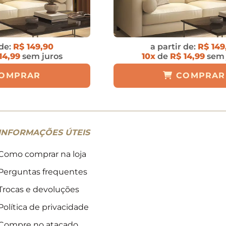
 de:
R$ 149,90
a partir de:
R$ 149
14,99
sem juros
10x
de
R$ 14,99
sem 
OMPRAR
COMPRAR
INFORMAÇÕES ÚTEIS
Como comprar na loja
Perguntas frequentes
Trocas e devoluções
Política de privacidade
Compre no atacado