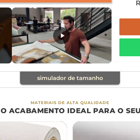
simulador de tamanho
cia
MATERIAIS DE ALTA QUALIDADE
 O ACABAMENTO IDEAL PARA O SE
á
cama
aparador