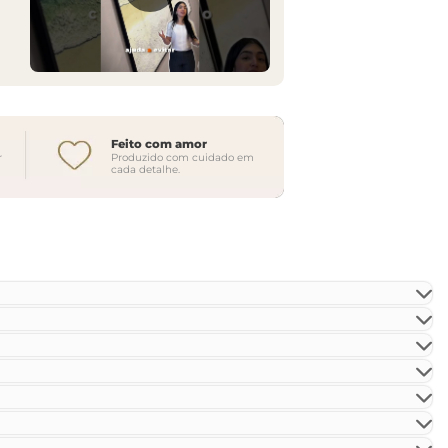
Feito com amor
r
Produzido com cuidado em
cada detalhe.