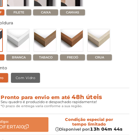
F
FILETE
CAIXA
CANVAS
oldura
BRANCA
TABACO
FREIJÓ
CRUA
nto
ro
Com Vidro
48h úteis
Pronto para envio em até
Seu quadro é produzido e despachado rapidamente!
*O prazo de entrega varia conforme a sua região.
Condição especial
por
digo:
tempo limitado
OFERTA10
13h 04m 42s
Disponível por: