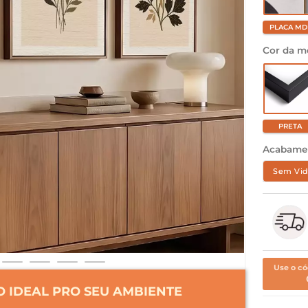
PLACA MD
Cor da m
PRETA
Acabame
Sem Vid
Use o có
 IDEAL PRO SEU AMBIENTE