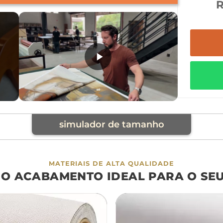
simulador de tamanho
cia
MATERIAIS DE ALTA QUALIDADE
 O ACABAMENTO IDEAL PARA O SE
á
cama
aparador