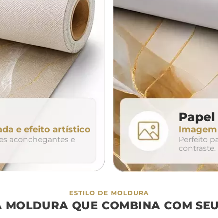
da
200cm
240cm
80cm
320cm
Papel 
ada e efeito artístico
Imagem n
so
duo
trio
tes aconchegantes e
Perfeito 
contraste.
ESTILO DE MOLDURA
A MOLDURA QUE COMBINA COM SEU