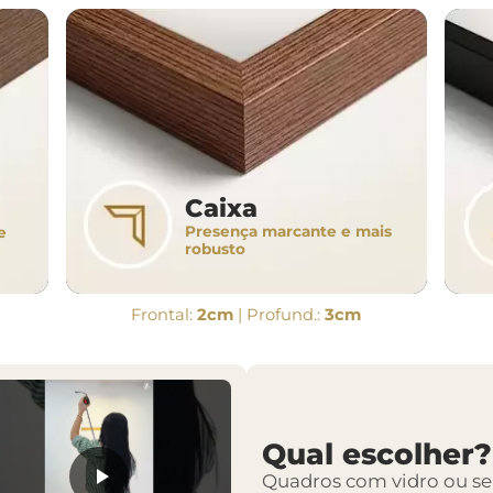
Caixa
Presença marcante e mais
e
robusto
Frontal:
2cm
| Profund.:
3cm
Qual escolher?
Quadros com vidro ou s