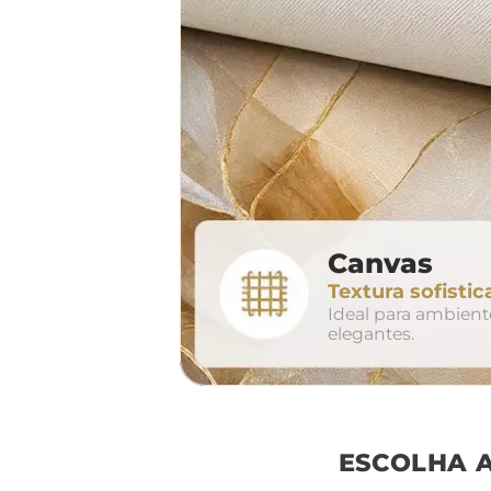
largura aproxima
160cm
2
Canvas
conjunto
Textura sofistic
avul
Ideal para ambien
elegantes.
ESCOLHA 