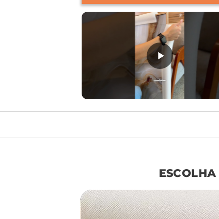
móvel de referên
ESCOLHA
sof