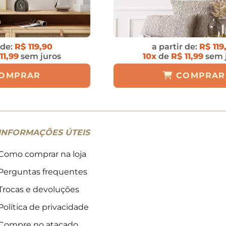
 de:
R$ 119,90
a partir de:
R$ 119
11,99
sem juros
10x
de
R$ 11,99
sem 
OMPRAR
COMPRAR
INFORMAÇÕES ÚTEIS
Como comprar na loja
Perguntas frequentes
Trocas e devoluções
Política de privacidade
Compre no atacado