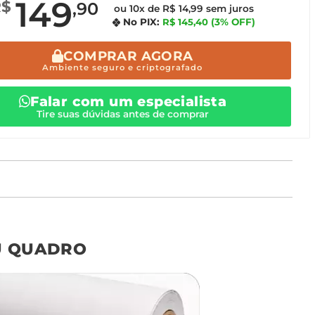
149
R$
,90
ou 10x de R$ 14,99 sem juros
No PIX:
R$ 145,40
(3% OFF)
COMPRAR AGORA
Ambiente seguro e criptografado
Falar com um especialista
Tire suas dúvidas antes de comprar
o tamanho ideal para o seu ambiente é
um Avulso 120x80
U QUADRO
Não encontrou seu
tamanho? Ainda tem
dúvidas? Fale com nossa
equipe de atendimento!