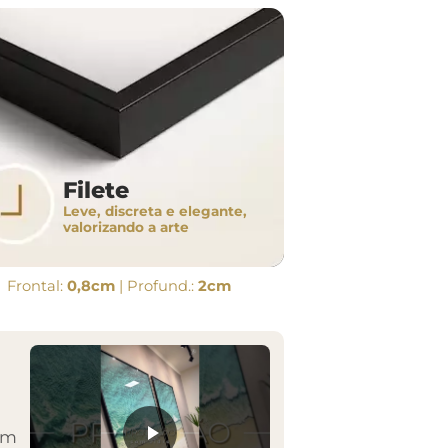
Filete
Leve, discreta e elegante,
valorizando a arte
Frontal:
0,8cm
| Profund.:
2cm
em