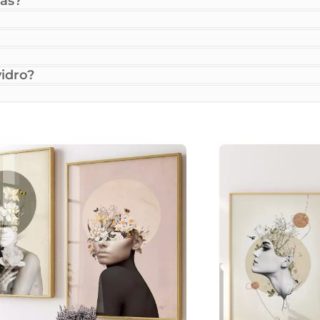
as?
idro?