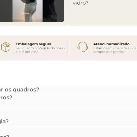
vidro?
Embalagem segura
Atend. humanizado
Seu quadro protegido do nosso
Estamos aqui para te ajuda
ateliê até você.
sempre que precisar.
r os quadros?
ros?
ia?