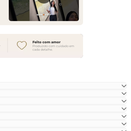
Feito com amor
r
Produzido com cuidado em
cada detalhe.