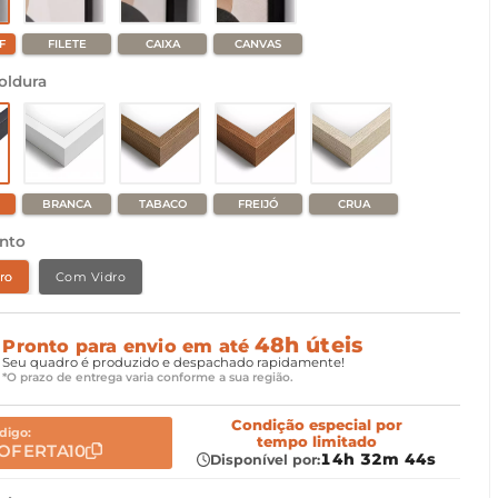
F
FILETE
CAIXA
CANVAS
oldura
BRANCA
TABACO
FREIJÓ
CRUA
nto
ro
Com Vidro
48h úteis
Pronto para envio em até
Seu quadro é produzido e despachado rapidamente!
*O prazo de entrega varia conforme a sua região.
Condição especial
por
digo:
tempo limitado
OFERTA10
14h 32m 43s
Disponível por: