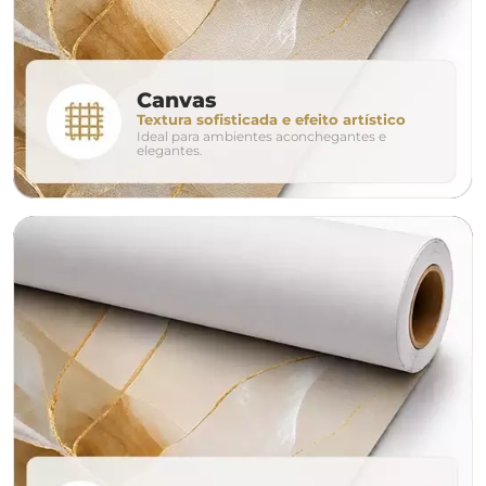
conjunto
Canvas
Textura sofisticada e efeito artístico
Ideal para ambientes aconchegantes e
avulso
duo
elegantes.
o tamanho ideal para o seu ambiente é
um Avulso 120x80