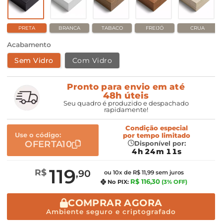
PRETA
BRANCA
TABACO
FREIJÓ
CRUA
Acabamento
Sem Vidro
Com Vidro
Pronto para envio em até
48h úteis
Seu quadro é produzido e despachado
rapidamente!
Condição especial
Use o código:
por
tempo limitado
OFERTA10
Disponível por:
4h 24m 10s
119
R$
,90
ou 10x de R$ 11,99 sem juros
R$ 116,30
No PIX:
(3% OFF)
COMPRAR AGORA
Ambiente seguro e criptografado