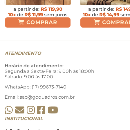
a partir de:
R$ 119,90
a partir de:
R$ 14
10x
de
R$ 11,99
sem juros
10x
de
R$ 14,99
sem
COMPRAR
COMPRA
ATENDIMENTO
Horário de atendimento:
Segunda a Sexta-Feira: 9:00h às 18:00h
Sábado: 9:00 às 17:00
WhatsApp: (17) 99673-7140
Email:
sac@goquadros.com.br
INSTITUCIONAL