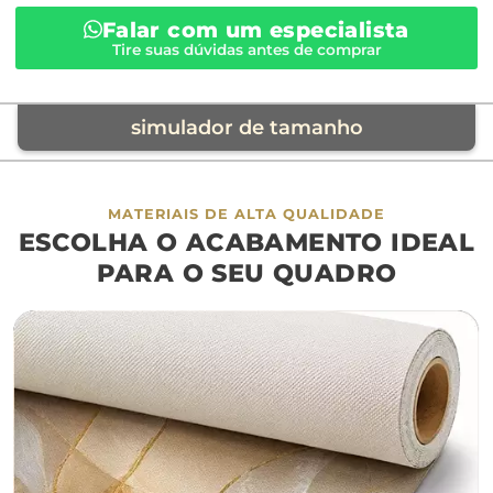
Falar com um especialista
Tire suas dúvidas antes de comprar
simulador de tamanho
móvel de referência
MATERIAIS DE ALTA QUALIDADE
ESCOLHA O ACABAMENTO IDEAL
sofá
cama
ap
PARA O SEU QUADRO
largura aproximada
160cm
200cm
240c
280cm
320cm