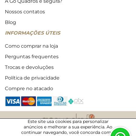
A Go Quadros é segura?
Nossos contatos
Blog
INFORMAÇÕES ÚTEIS
Como comprar na loja
Perguntas frequentes
Trocas e devoluções
Política de privacidade
Compre no atacado
Este site usa cookies para personalizar
anúncios e melhorar a sua experiência. Ao
2018 - 2026 © Todos os direitos reservados
continuar navegando, você concorda com a
10/08/2026 · 16:35 · 50122350