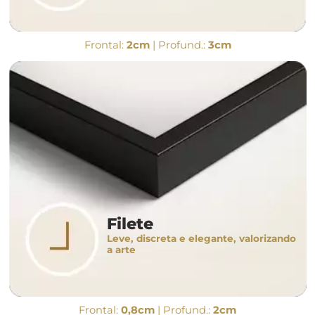
Frontal:
2cm
| Profund.:
3cm
Filete
Leve, discreta e elegante, valorizando
a arte
Frontal:
0,8cm
| Profund.:
2cm