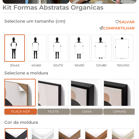
Kit Formas Abstratas Organicas
Selecione um tamanho (cm)
SALVAR
COMPARTILHAR
30x45
40x60
50x70
60x90
120x80
150x100
Selecione a moldura
PLACA MDF
FILETE
CAIXA
CANVAS
Cor da moldura