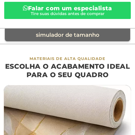
Falar com um especialista
Tire suas dúvidas antes de comprar
simulador de tamanho
móvel de referência
MATERIAIS DE ALTA QUALIDADE
ESCOLHA O ACABAMENTO IDEAL
sofá
cama
ap
PARA O SEU QUADRO
largura aproximada
160cm
200cm
240c
280cm
320cm