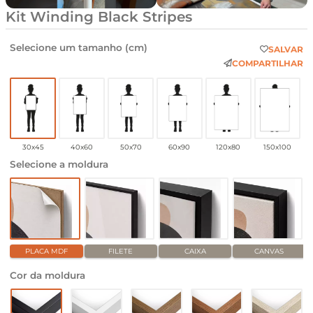
Kit Winding Black Stripes
Selecione um tamanho (cm)
SALVAR
COMPARTILHAR
30x45
40x60
50x70
60x90
120x80
150x100
Selecione a moldura
PLACA MDF
FILETE
CAIXA
CANVAS
Cor da moldura