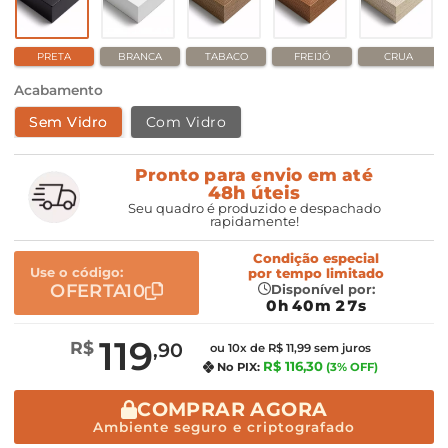
PRETA
BRANCA
TABACO
FREIJÓ
CRUA
Acabamento
Sem Vidro
Com Vidro
Pronto para envio em até
48h úteis
Seu quadro é produzido e despachado
rapidamente!
Condição especial
Use o código:
por
tempo limitado
OFERTA10
Disponível por:
0h 40m 26s
119
R$
,90
ou 10x de R$ 11,99 sem juros
R$ 116,30
No PIX:
(3% OFF)
COMPRAR AGORA
Ambiente seguro e criptografado