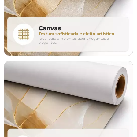
conjunto
Canvas
Textura sofisticada e efeito artístico
Ideal para ambientes aconchegantes e
avulso
duo
elegantes.
o tamanho ideal para o seu ambiente é
um Avulso 120x80