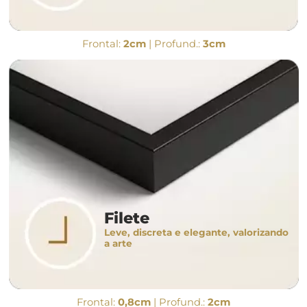
Frontal:
2cm
| Profund.:
3cm
Filete
Leve, discreta e elegante, valorizando
a arte
Frontal:
0,8cm
| Profund.:
2cm