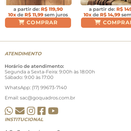
a partir de:
R$ 119,90
a partir de:
R$ 14
10x
de
R$ 11,99
sem juros
10x
de
R$ 14,99
sem
COMPRAR
COMPRA
ATENDIMENTO
Horário de atendimento:
Segunda a Sexta-Feira: 9:00h às 18:00h
Sábado: 9:00 às 17:00
WhatsApp: (17) 99673-7140
Email:
sac@goquadros.com.br
INSTITUCIONAL