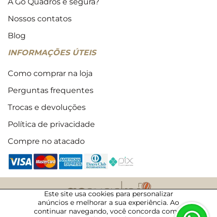
A Go Quadros é segura?
Nossos contatos
Blog
INFORMAÇÕES ÚTEIS
Como comprar na loja
Perguntas frequentes
Trocas e devoluções
Política de privacidade
Compre no atacado
Este site usa cookies para personalizar
anúncios e melhorar a sua experiência. Ao
2018 - 2026 © Todos os direitos reservados
continuar navegando, você concorda com a
08/08/2026 · 20:19 · 50072294