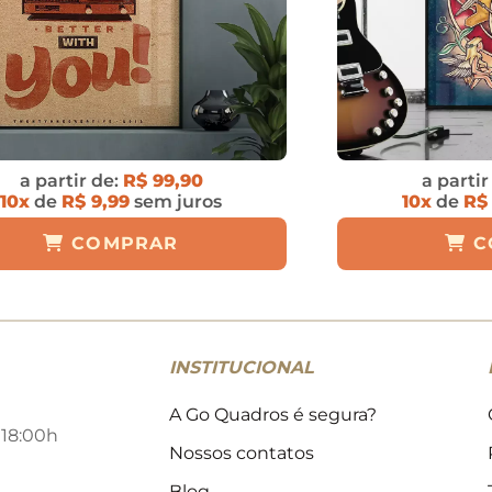
a partir de:
R$ 99,90
a partir
10x
de
R$ 9,99
sem juros
10x
de
R$
COMPRAR
C
INSTITUCIONAL
A Go Quadros é segura?
 18:00h
Nossos contatos
Blog