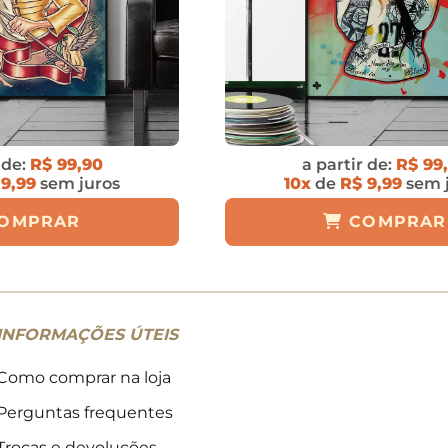
 de:
R$ 99,90
a partir de:
R$ 99
 9,99
sem juros
10x
de
R$ 9,99
sem 
OMPRAR
COMPRAR
INFORMAÇÕES ÚTEIS
Como comprar na loja
Perguntas frequentes
Trocas e devoluções