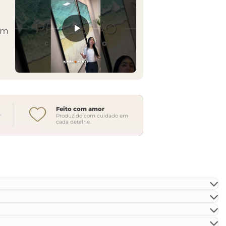
em
Feito com amor
r
Produzido com cuidado em
cada detalhe.