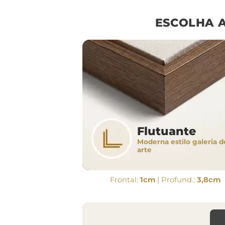
ESCOLHA 
Flutuante
Moderna estilo galeria d
arte
Frontal:
1cm
| Profund.:
3,8cm