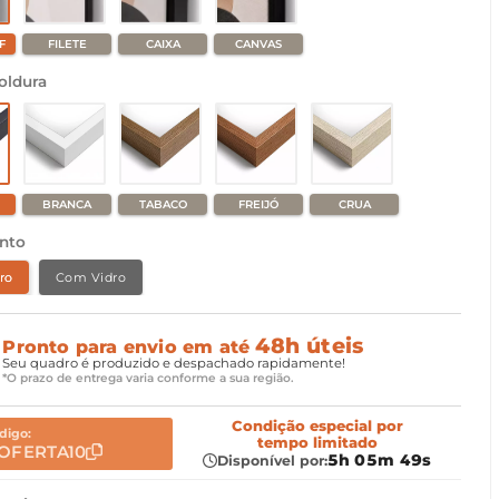
F
FILETE
CAIXA
CANVAS
oldura
BRANCA
TABACO
FREIJÓ
CRUA
nto
ro
Com Vidro
48h úteis
Pronto para envio em até
Seu quadro é produzido e despachado rapidamente!
*O prazo de entrega varia conforme a sua região.
Condição especial
por
digo:
tempo limitado
OFERTA10
5h 05m 47s
Disponível por: