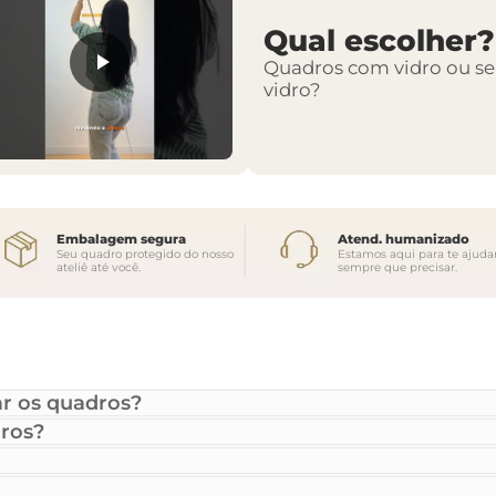
Qual escolher?
Quadros com vidro ou s
vidro?
Embalagem segura
Atend. humanizado
Seu quadro protegido do nosso
Estamos aqui para te ajuda
ateliê até você.
sempre que precisar.
r os quadros?
ros?