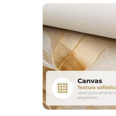
sof
largura aproxima
160cm
2
Canvas
conjunto
Textura sofistic
avul
Ideal para ambien
elegantes.