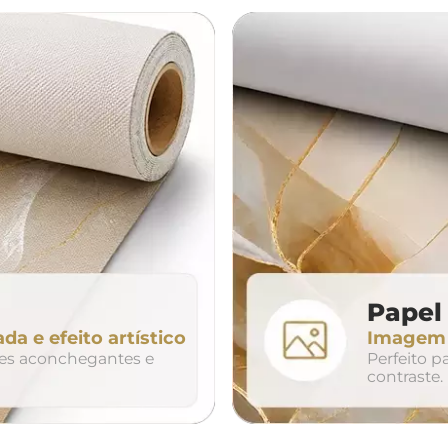
á
cama
aparador
da
200cm
240cm
80cm
320cm
Papel 
ada e efeito artístico
Imagem n
so
duo
trio
tes aconchegantes e
Perfeito 
contraste.