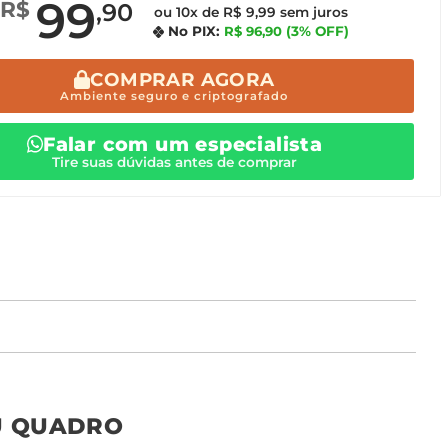
99
R$
,90
ou 10x de R$ 9,99 sem juros
No PIX:
R$ 96,90
(3% OFF)
COMPRAR AGORA
Ambiente seguro e criptografado
Falar com um especialista
Tire suas dúvidas antes de comprar
o tamanho ideal para o seu ambiente é
um Avulso 120x80
U QUADRO
Não encontrou seu
tamanho? Ainda tem