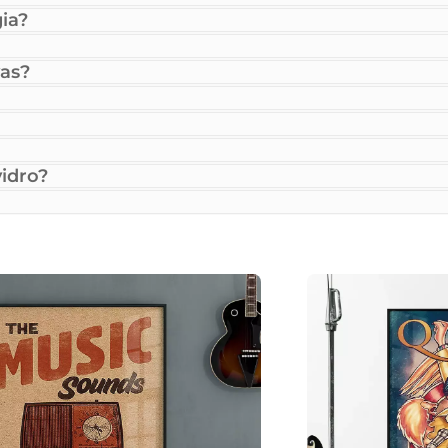
ia?
as?
idro?