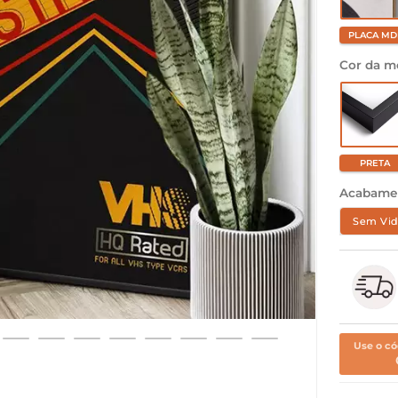
PLACA MD
Cor da m
PRETA
Acabame
Sem Vid
Use o có