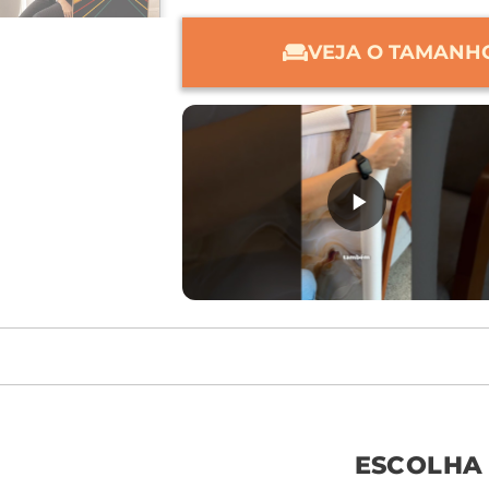
VEJA O TAMANHO
móvel de referên
ESCOLHA