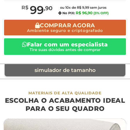
99
R$
,90
ou 10x de R$ 9,99 sem juros
R$ 96,90
No PIX:
(3% OFF)
COMPRAR AGORA
Ambiente seguro e criptografado
Falar com um especialista
Tire suas dúvidas antes de comprar
simulador de tamanho
móvel de referência
MATERIAIS DE ALTA QUALIDADE
ESCOLHA O ACABAMENTO IDEAL
sofá
cama
ap
PARA O SEU QUADRO