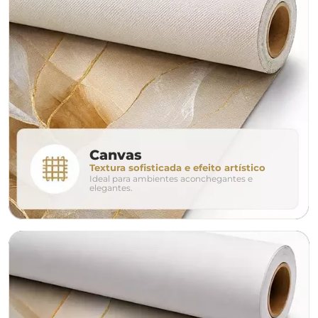
largura aproximada
160cm
200cm
240c
280cm
320cm
conjunto
Canvas
Textura sofisticada e efeito artístico
Ideal para ambientes aconchegantes e
avulso
duo
elegantes.
o tamanho ideal para o seu ambiente é
um Avulso 120x80