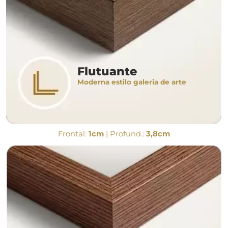
Flutuante
Moderna estilo galeria de arte
Frontal:
1cm
| Profund.:
3,8cm