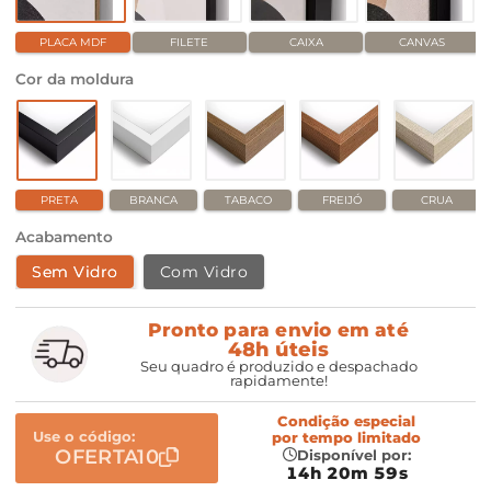
PLACA MDF
FILETE
CAIXA
CANVAS
Cor da moldura
PRETA
BRANCA
TABACO
FREIJÓ
CRUA
Acabamento
Sem Vidro
Com Vidro
Pronto para envio em até
48h úteis
Seu quadro é produzido e despachado
rapidamente!
Condição especial
Use o código:
por
tempo limitado
OFERTA10
Disponível por:
14h 20m 59s