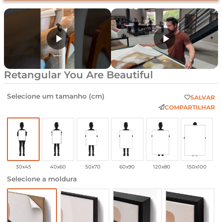
Retangular You Are Beautiful
Selecione um tamanho (cm)
SALVAR
COMPARTILHAR
30x45
40x60
50x70
60x90
120x80
150x100
Selecione a moldura