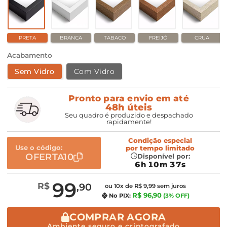
PRETA
BRANCA
TABACO
FREIJÓ
CRUA
Acabamento
Sem Vidro
Com Vidro
Pronto para envio em até
48h úteis
Seu quadro é produzido e despachado
rapidamente!
Condição especial
Use o código:
por
tempo limitado
OFERTA10
Disponível por:
6h 10m 37s
99
R$
,90
ou 10x de R$ 9,99 sem juros
R$ 96,90
No PIX:
(3% OFF)
COMPRAR AGORA
Ambiente seguro e criptografado