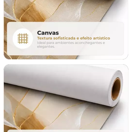
280cm
320cm
conjunto
Canvas
Textura sofisticada e efeito artístico
Ideal para ambientes aconchegantes e
avulso
duo
elegantes.
o tamanho ideal para o seu ambiente é
um Avulso 120x80