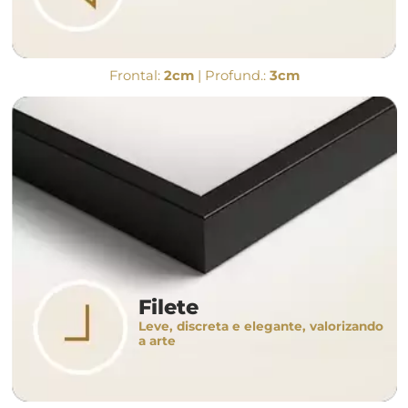
Frontal:
2cm
| Profund.:
3cm
Filete
Leve, discreta e elegante, valorizando
a arte