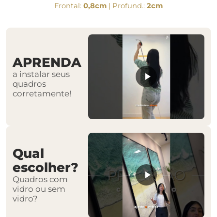
Frontal:
0,8cm
| Profund.:
2cm
APRENDA
a instalar seus
quadros
corretamente!
Qual
escolher?
Quadros com
vidro ou sem
vidro?