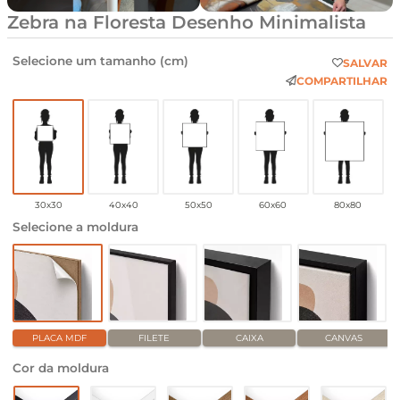
Zebra na Floresta Desenho Minimalista
Selecione um tamanho (cm)
SALVAR
COMPARTILHAR
30x30
40x40
50x50
60x60
80x80
Selecione a moldura
PLACA MDF
FILETE
CAIXA
CANVAS
Cor da moldura