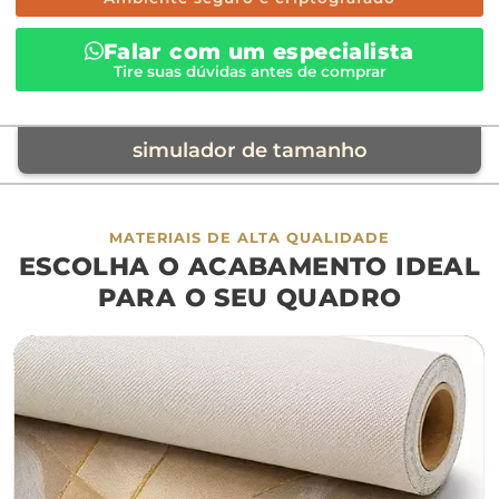
Falar com um especialista
Tire suas dúvidas antes de comprar
simulador de tamanho
móvel de referência
MATERIAIS DE ALTA QUALIDADE
ESCOLHA O ACABAMENTO IDEAL
sofá
cama
ap
PARA O SEU QUADRO
largura aproximada
160cm
200cm
240c