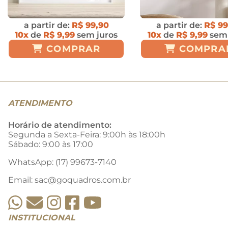
a partir de:
R$ 99,90
a partir de:
R$ 99
10x
de
R$ 9,99
sem juros
10x
de
R$ 9,99
sem 
COMPRAR
COMPRA
ATENDIMENTO
Horário de atendimento:
Segunda a Sexta-Feira: 9:00h às 18:00h
Sábado: 9:00 às 17:00
WhatsApp: (17) 99673-7140
Email:
sac@goquadros.com.br
INSTITUCIONAL